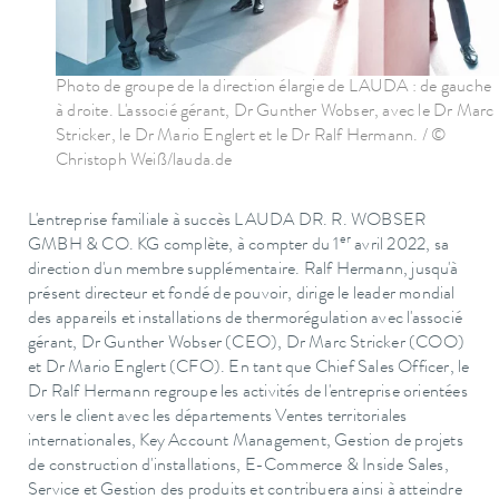
Photo de groupe de la direction élargie de LAUDA : de gauche
à droite. L'associé gérant, Dr Gunther Wobser, avec le Dr Marc
Stricker, le Dr Mario Englert et le Dr Ralf Hermann. / ©
Christoph Weiß/lauda.de
L'entreprise familiale à succès LAUDA DR. R. WOBSER
er
GMBH & CO. KG complète, à compter du 1
avril 2022, sa
direction d'un membre supplémentaire. Ralf Hermann, jusqu'à
présent directeur et fondé de pouvoir, dirige le leader mondial
des appareils et installations de thermorégulation avec l'associé
gérant, Dr Gunther Wobser (CEO), Dr Marc Stricker (COO)
et Dr Mario Englert (CFO). En tant que Chief Sales Officer, le
Dr Ralf Hermann regroupe les activités de l'entreprise orientées
vers le client avec les départements Ventes territoriales
internationales, Key Account Management, Gestion de projets
de construction d'installations, E-Commerce & Inside Sales,
Service et Gestion des produits et contribuera ainsi à atteindre