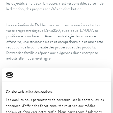
les objectifs ambitieux. En outre, il est responsable, au sein de
la direction, des propres sociétés de distribution.
La nomination du Dr Hermann est une mesure importante du
vaste projet stratégique Drive250, avec lequel LAUDA se
positionne pour l'avenir. Avec une stratégie de croissance
offensive, une structure claire et compréhensible et une nette
réduction de la complexité des processus et des produits,
l'entreprise familiale répond aux exigences d'une entreprise
industrielle moderne et agile.
Dr. Ralf Hermann occupe le poste de directeur commercial des
appareils de thermorégulation depuis 2017. Dans cette
fonction, ce docteur en biologie est responsable du secteur le
plus important des appareils de thermorégulation, du secteur
Ce site web utilise des cookies.
des services et de la direction des propres sociétés de
Les cookies nous permettent de personnaliser le contenu et les
distribution. Avant de rejoindre LAUDA, le Dr Ralf Hermann a
annonces, d'offrir des fonctionnalités relatives aux médias
notamment travaillé chez Eppendorf AG à Hambourg, où il a
sociaux et d'analyser notre trafic. Nous partageons également