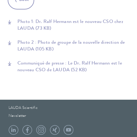
Photo 1: Dr. Ralf Hermann est le nouveau CSO chez
LAUDA
(73 KB)
Photo 2 : Photo de groupe de la nouvelle direction de
LAUDA
(105 KB)
Communiqué de presse : Le Dr. Ralf Hermann est le
nouveau CSO de LAUDA
(52 KB)
LAUDA Scientific
Newsletter