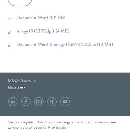
Document Word
(101 KB)
Image (RGB/72dpi)
(4 MB)
Document Word & image (CMYK/300dpi)
(8 MB)
LAUDA Scientific
Newsletter
Mentions légales
CGV
Conditions de garantie
Protection des données
Lanceur d'alerte
Sécurité
Plan du site