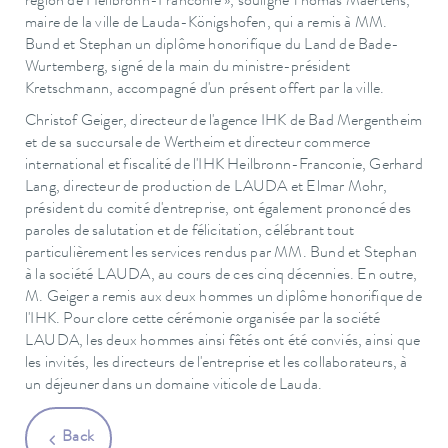
région de Heilbronn-Franconie », souligne Thomas Maertens,
maire de la ville de Lauda-Königshofen, qui a remis à MM.
Bund et Stephan un diplôme honorifique du Land de Bade-
Wurtemberg, signé de la main du ministre-président
Kretschmann, accompagné d'un présent offert par la ville.
Christof Geiger, directeur de l'agence IHK de Bad Mergentheim
et de sa succursale de Wertheim et directeur commerce
international et fiscalité de l'IHK Heilbronn-Franconie, Gerhard
Lang, directeur de production de LAUDA et Elmar Mohr,
président du comité d'entreprise, ont également prononcé des
paroles de salutation et de félicitation, célébrant tout
particulièrement les services rendus par MM. Bund et Stephan
à la société LAUDA, au cours de ces cinq décennies. En outre,
M. Geiger a remis aux deux hommes un diplôme honorifique de
l'IHK. Pour clore cette cérémonie organisée par la société
LAUDA, les deux hommes ainsi fêtés ont été conviés, ainsi que
les invités, les directeurs de l'entreprise et les collaborateurs, à
un déjeuner dans un domaine viticole de Lauda.
Back