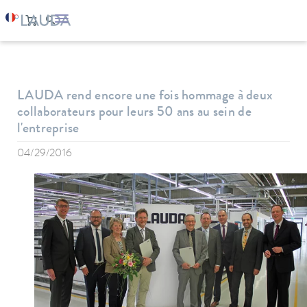
LAUDA
Entreprise
News
LAUDA rend encore une fois hommage à deux
collaborateurs pour leurs 50 ans au sein de
l'entreprise
04/29/2016