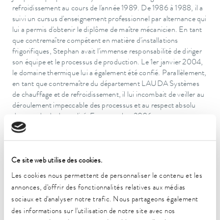
refroidissement au cours de l'année 1989. De 1986 à 1988, il a
suivi un cursus d'enseignement professionnel par alternance qui
lui a permis d'obtenir le diplôme de maître mécanicien. En tant
que contremaître compétent en matière d'installations
frigorifiques, Stephan avait l'immense responsabilité de diriger
son équipe et le processus de production. Le 1er janvier 2004,
le domaine thermique lui a également été confié. Parallèlement,
en tant que contremaître du département LAUDA Systèmes
de chauffage et de refroidissement, il lui incombait de veiller au
déroulement impeccable des processus et au respect absolu
des standards de qualité. En novembre 2006, un poste au
département réfrigération à grande échelle lui a été offert, où il
est depuis tout autant en position de responsabilité, dans le
domaine du montage et du contrôle final d'étanchéité
d'appareils XT et Proline Kryomate ainsi que du déroulement
Ce site web utilise des cookies.
impeccable du processus de fabrication de gros appareils. « Nos
Les cookies nous permettent de personnaliser le contenu et les
apprenti(e)s apprécient le travail qu'ils font à ses côtés,
annonces, d'offrir des fonctionnalités relatives aux médias
bénéficiant à chaque instant de son savoir et de son
sociaux et d'analyser notre trafic. Nous partageons également
expérience », rapporte G. Wobser. « Nous adressons nos
des informations sur l'utilisation de notre site avec nos
remerciements à MM. Bund et Stephan pour la qualité de leur