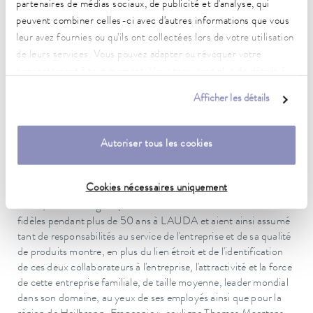
partenaires de médias sociaux, de publicité et d'analyse, qui
travail et de leur engagement, grâce auxquels ils ont
considérablement marqué et coécrit l'histoire et l'évolution de
peuvent combiner celles-ci avec d'autres informations que vous
LAUDA. Dans le même temps, nous souhaitons le meilleur à
leur avez fournies ou qu'ils ont collectées lors de votre utilisation
Roland Bund, pour sa retraite, ainsi qu'à Walter Stephan, dans
de leurs services. Vous pouvez adapter ou révoquer votre
son travail au sein de notre entreprise », souligne l'associé
consentement à tout moment. Vous trouverez plus de détails à
gérant, également au nom du directeur général Marc Stricker,
ce sujet dans notre
déclaration de protection des données
.
avant de leur remettre à tous deux le diplôme honorifique de la
Afficher les détails
société LAUDA, ainsi qu'un présent, et de leur souhaiter la
bienvenue « dans le club des cinquantenaires ». Jusque là, seuls
Autoriser tous les cookies
quatre collaborateurs avaient été honorés de cette distinction, à
savoir Max Pilz, Werner Wirsching, Werner Stefan et Bernd
Irmer, qui, à part ce dernier, étaient aussi présents à la
Cookies nécessaires uniquement
cérémonie, de même que l'ancien collaborateur de la première
heure, Julius Stang. « Que ces deux hommes soient restés
fidèles pendant plus de 50 ans à LAUDA et aient ainsi assumé
tant de responsabilités au service de l'entreprise et de sa qualité
de produits montre, en plus du lien étroit et de l'identification
de ces deux collaborateurs à l'entreprise, l'attractivité et la force
de cette entreprise familiale, de taille moyenne, leader mondial
dans son domaine, au yeux de ses employés ainsi que pour la