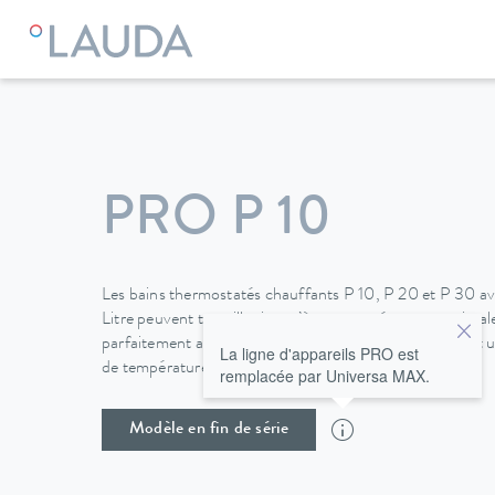
LAUDA
Appareils de thermorégulation
Thermostats
The
PRO P 10
Les bains thermostatés chauffants P 10, P 20 et P 30 a
Litre peuvent travailler jusqu’à une température maximal
parfaitement adaptés pour des applications nécessitant u
La ligne d'appareils PRO est
de température.
remplacée par Universa MAX.
Modèle en fin de série