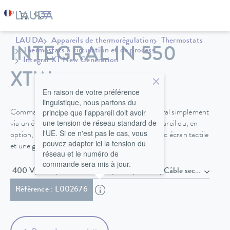
LAUDA
Appareils de thermorégulation
Thermostats
INTEGRAL IN 550
Thermostats à circulation et de process
Integral XT New Generation
XTW
En raison de votre préférence
linguistique, nous partons du
principe que l'appareil doit avoir
Commandez votre thermostat de process Integral simplement
une tension de réseau standard de
via un écran TFT moderne directement sur l'appareil ou, en
l'UE. Si ce n'est pas le cas, vous
option, via une unité de commande intuitive avec écran tactile
pouvez adapter ici la tension du
et une gamme de fonctions étendue.
réseau et le numéro de
commande sera mis à jour.
400 V; 3/PE; 50 Hz & 460 V; 3/PE;
Référence : L002676