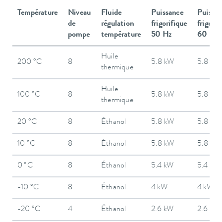
Température
Niveau
Fluide
Puissance
Puissa
de
régulation
frigorifique
frigorif
pompe
température
50 Hz
60 Hz
Huile
200 °C
8
5.8 kW
5.8 kW
thermique
Huile
100 °C
8
5.8 kW
5.8 kW
thermique
20 °C
8
Éthanol
5.8 kW
5.8 kW
10 °C
8
Éthanol
5.8 kW
5.8 kW
0 °C
8
Éthanol
5.4 kW
5.4 kW
-10 °C
8
Éthanol
4 kW
4 kW
-20 °C
4
Éthanol
2.6 kW
2.6 kW