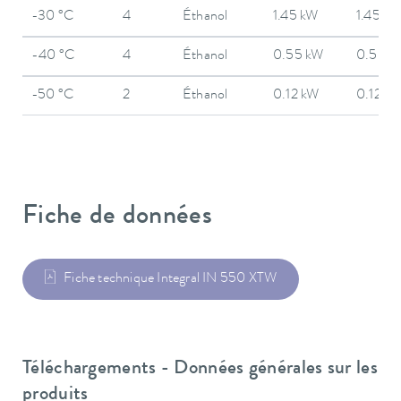
-30 °C
4
Éthanol
1.45 kW
1.45 k
-40 °C
4
Éthanol
0.55 kW
0.55 k
-50 °C
2
Éthanol
0.12 kW
0.12 k
Fiche de données
Fiche technique Integral IN 550 XTW
Téléchargements - Données générales sur les
produits