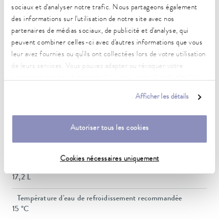
sociaux et d'analyser notre trafic. Nous partageons également
Pression de refoulement max.
3,1 bar
des informations sur l'utilisation de notre site avec nos
partenaires de médias sociaux, de publicité et d'analyse, qui
Pompe Débit max. (pression)
peuvent combiner celles-ci avec d'autres informations que vous
65 L/min
leur avez fournies ou qu'ils ont collectées lors de votre utilisation
de leurs services. Vous pouvez adapter ou révoquer votre
Raccord fileté (extérieur) des entrée/sortie
consentement à tout moment. Vous trouverez plus de détails à
M30 x 1,5
ce sujet dans notre
déclaration de protection des données
.
Afficher les détails
Taille des entrée/sortie des tuyaux
3/4″
Autoriser tous les cookies
Volume de remplissage min.
4,8 L
Cookies nécessaires uniquement
Volume de remplissage max.
17,2 L
Température d'eau de refroidissement recommandée
15 °C