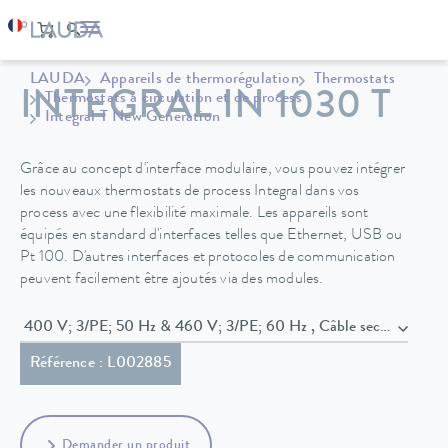
LAUDA
Appareils de thermorégulation
Thermostats
INTEGRAL IN 1030 T
Thermostats à circulation et de process
Integral T New Generation
Grâce au concept d'interface modulaire, vous pouvez intégrer
les nouveaux thermostats de process Integral dans vos
process avec une flexibilité maximale. Les appareils sont
équipés en standard d'interfaces telles que Ethernet, USB ou
Pt 100. D'autres interfaces et protocoles de communication
peuvent facilement être ajoutés via des modules.
400 V; 3/PE; 50 Hz & 460 V; 3/PE;
Référence : L002885
Demander un produit