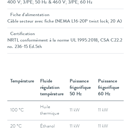
400 V; 3/PE; 50 Hz & 460 V; 3/PE; 60 Hz
Fiche d'alimentation
Câble secteur avec fiche (NEMA L16-20P twist lock; 20 A)
Certification
NRTL conformément à la norme UL 1995:2018, CSA C22.2
no. 236-15 Ed.5th
Température
Fluide
Puissance
Puissance
régulation
frigorifique
frigorifique
température
50 Hz
60 Hz
Huile
100 °C
11 kW
11 kW
thermique
20 °C
Éthanol
11 kW
11 kW