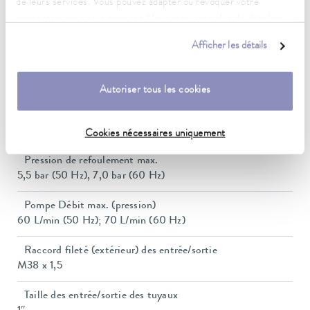
de leurs services. Vous pouvez adapter ou révoquer votre
consentement à tout moment. Vous trouverez plus de détails à
Puissance de chauffe max.
ce sujet dans notre
déclaration de protection des données
.
8 kW
Afficher les détails
Puissance absorbée max.
11 kW
Autoriser tous les cookies
Consommation de courant
16 A
Cookies nécessaires uniquement
Pression de refoulement max.
5,5 bar (50 Hz), 7,0 bar (60 Hz)
Pompe Débit max. (pression)
60 L/min (50 Hz); 70 L/min (60 Hz)
Raccord fileté (extérieur) des entrée/sortie
M38 x 1,5
Taille des entrée/sortie des tuyaux