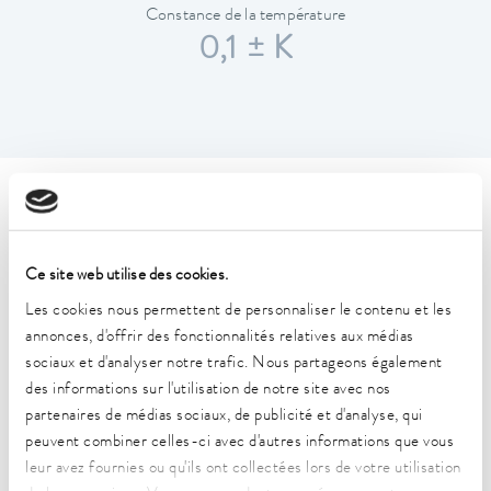
Constance de la température
0,1 ± K
Caractéristiques techniques
(selon DIN 12876)
Ce site web utilise des cookies.
Les cookies nous permettent de personnaliser le contenu et les
Plage de température de fonctionnement
annonces, d'offrir des fonctionnalités relatives aux médias
-32 ... 150 °C
sociaux et d'analyser notre trafic. Nous partageons également
Plage de température ambiante
des informations sur l'utilisation de notre site avec nos
5 ... 40 °C
partenaires de médias sociaux, de publicité et d'analyse, qui
peuvent combiner celles-ci avec d'autres informations que vous
Constance de la température
leur avez fournies ou qu'ils ont collectées lors de votre utilisation
0,1 ± K