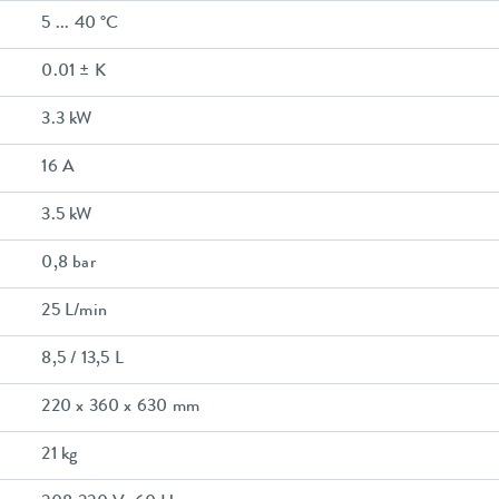
5 ... 40 °C
0.01 ± K
3.3 kW
16 A
3.5 kW
0,8 bar
25 L/min
8,5 / 13,5 L
220 x 360 x 630 mm
21 kg