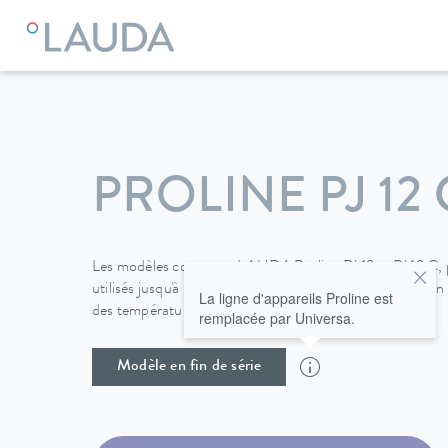
LAUDA
Appareils de thermorégulation
Thermostats
Uni
PROLINE PJ 12 
Les modèles compacts LAUDA Proline PJ 12 et PJ 12 C, 
utilisés jusqu'à -40 °C avec un refroidisseur à circulat
La ligne d'appareils Proline est
des températures maximales de 300 ºC.
remplacée par Universa.
Modèle en fin de série