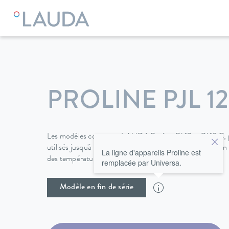
LAUDA
Appareils de thermorégulation
Thermostats
Uni
PROLINE PJL 12
Les modèles compacts LAUDA Proline PJ 12 et PJ 12 C, 
utilisés jusqu'à -40 °C avec un refroidisseur à circulat
La ligne d'appareils Proline est
des températures maximales de 300 ºC.
remplacée par Universa.
Modèle en fin de série