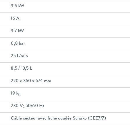
3.6 kW
16 A
3.7 kW
0,8 bar
25 L/min
8,5 / 13,5 L
220 x 360 x 574 mm
19 kg
230 V; 50/60 Hz
Câble secteur avec fiche coudée Schuko (CEE7/7)