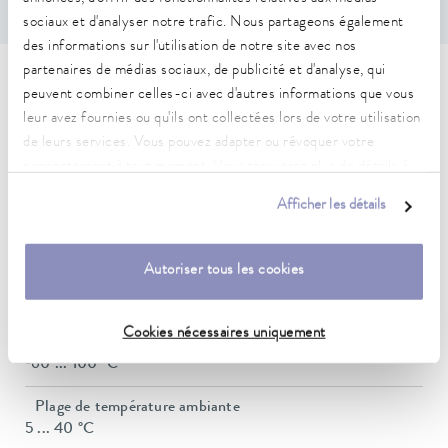
sociaux et d'analyser notre trafic. Nous partageons également
des informations sur l'utilisation de notre site avec nos
partenaires de médias sociaux, de publicité et d'analyse, qui
Caractéristiques techniques
peuvent combiner celles-ci avec d'autres informations que vous
leur avez fournies ou qu'ils ont collectées lors de votre utilisation
(selon DIN 12876)
de leurs services. Vous pouvez adapter ou révoquer votre
consentement à tout moment. Vous trouverez plus de détails à
Plage de température de fonctionnement
ce sujet dans notre
déclaration de protection des données
.
Afficher les détails
30 ... 100 °C
Plage de température de fonctionnement avec
Autoriser tous les cookies
refroidissement à l'eau
20 ... 100 °C
Cookies nécessaires uniquement
Plage de température de fonctionnement
-60 ... 100 °C
Plage de température ambiante
5 ... 40 °C