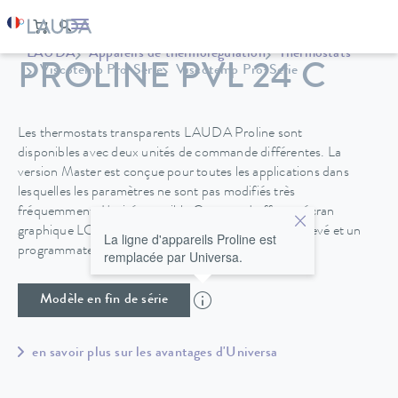
LAUDA
Appareils de thermorégulation
Thermostats
PROLINE PVL 24 C
Viscotemp Pro-Serie
Viscotemp Pro-Serie
Les thermostats transparents LAUDA Proline sont
disponibles avec deux unités de commande différentes. La
version Master est conçue pour toutes les applications dans
lesquelles les paramètres ne sont pas modifiés très
fréquemment. L'unité amovible Command offre un écran
graphique LCD qui garantit un confort d'utilisation élevé et un
La ligne d'appareils Proline est
programmateur supplémentaire.
remplacée par Universa.
Modèle en fin de série
en savoir plus sur les avantages d'Universa