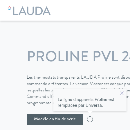
LAUDA
Appareils de thermorégulation
Thermostats
Vis
PROLINE PVL 
Les thermostats transparents LAUDA Proline sont dispon
commande différentes. La version Master est conçue pour
lesquelles les paramètres ne sont pas modifiés très fréq
Command offre un écran graphique LCD qui garantit un co
La ligne d'appareils Proline est
programmateur supplémentaire.
remplacée par Universa.
Modèle en fin de série