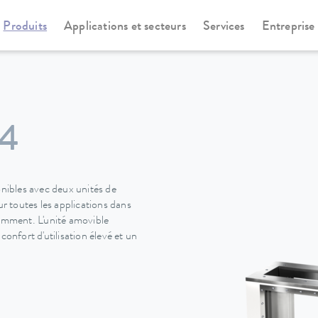
Produits
Applications et secteurs
Services
Entreprise
cotemp Pro-Serie
Viscotemp Pro-Serie
24
ibles avec deux unités de
 toutes les applications dans
uemment. L'unité amovible
nfort d'utilisation élevé et un