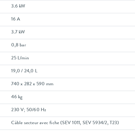
3.6 kW
16 A
3.7 kW
0,8 bar
25 L/min
19,0 / 24,0 L
740 x 282 x 590 mm
46 kg
230 V; 50/60 Hz
Câble secteur avec fiche (SEV 1011, SEV 5934/2, T23)