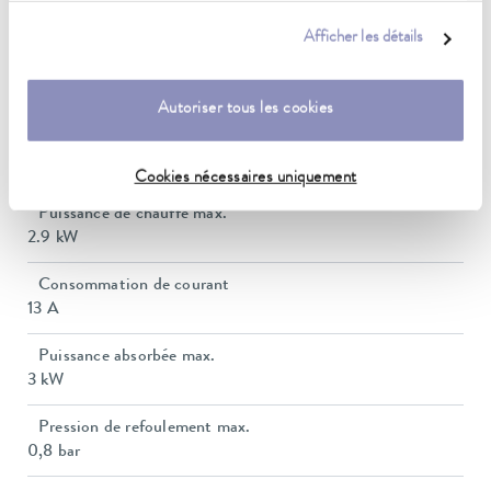
Plage de température de fonctionnement
ce sujet dans notre
déclaration de protection des données
.
-60 ... 100 °C
Afficher les détails
Plage de température ambiante
5 ... 40 °C
Autoriser tous les cookies
Constance de la température
0.01 ± K
Cookies nécessaires uniquement
Puissance de chauffe max.
2.9 kW
Consommation de courant
13 A
Puissance absorbée max.
3 kW
Pression de refoulement max.
0,8 bar