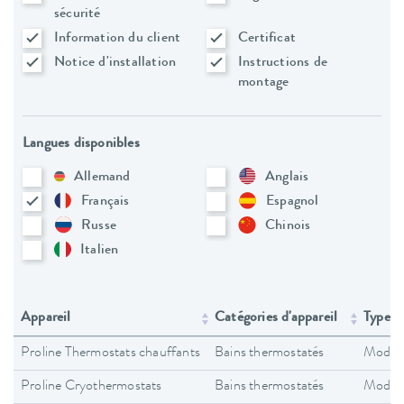
sécurité
Information du client
Certificat
Notice d'installation
Instructions de
montage
Langues disponibles
Allemand
Anglais
Français
Espagnol
Russe
Chinois
Italien
Appareil
Catégories d'appareil
Type d
Proline Thermostats chauffants
Bains thermostatés
Modes 
Proline Cryothermostats
Bains thermostatés
Modes 