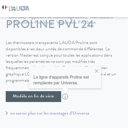
LAUDA
Appareils de thermorégulation
Thermostats
PROLINE PVL 24
Viscotemp Pro-Serie
Viscotemp Pro-Serie
Les thermostats transparents LAUDA Proline sont
disponibles avec deux unités de commande différentes. La
version Master est conçue pour toutes les applications dans
lesquelles les paramètres ne sont pas modifiés très
fréquemment. L'unité amovible Command offre un écran
graphique LCD qui garantit un confort d'utilisation élevé et un
La ligne d'appareils Proline est
programmateur supplémentaire.
remplacée par Universa.
Modèle en fin de série
en savoir plus sur les avantages d'Universa