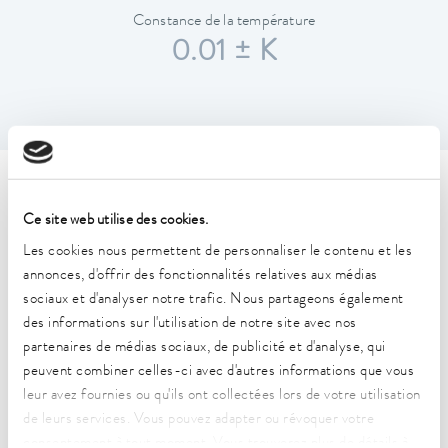
Constance de la température
0.01 ± K
Caractéristiques techniques
Ce site web utilise des cookies.
(selon DIN 12876)
Les cookies nous permettent de personnaliser le contenu et les
annonces, d'offrir des fonctionnalités relatives aux médias
Plage de température de fonctionnement
sociaux et d'analyser notre trafic. Nous partageons également
30 ... 100 °C
des informations sur l'utilisation de notre site avec nos
partenaires de médias sociaux, de publicité et d'analyse, qui
Plage de température de fonctionnement avec
peuvent combiner celles-ci avec d'autres informations que vous
refroidissement à l'eau
leur avez fournies ou qu'ils ont collectées lors de votre utilisation
20 ... 100 °C
de leurs services. Vous pouvez adapter ou révoquer votre
consentement à tout moment. Vous trouverez plus de détails à