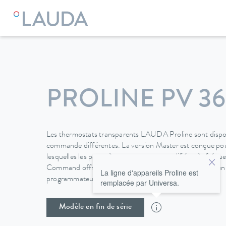
LAUDA
Appareils de thermorégulation
Thermostats
Vis
PROLINE PV 36
Les thermostats transparents LAUDA Proline sont dispon
commande différentes. La version Master est conçue pour
lesquelles les paramètres ne sont pas modifiés très fréq
Command offre un écran graphique LCD qui garantit un co
La ligne d'appareils Proline est
programmateur supplémentaire.
remplacée par Universa.
Modèle en fin de série