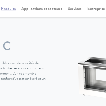
Produits
Applications et secteurs
Services
Entreprise
cotemp Pro-Serie
Viscotemp Pro-Serie
 C
ibles avec deux unités de
 toutes les applications dans
uemment. L'unité amovible
nfort d'utilisation élevé et un