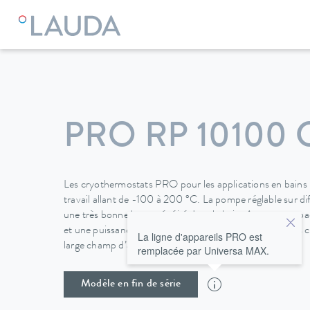
LAUDA
Appareils de thermorégulation
Thermostats
Cry
PRO RP 10100 
Les cryothermostats PRO pour les applications en bains
travail allant de -100 à 200 °C. La pompe réglable sur dif
une très bonne homogénéité dans le bain. Avec une capaci
et une puissance cryogénique allant de 0,4 à 1,5 kW, le
La ligne d'appareils PRO est
large champ d’application possible.
remplacée par Universa MAX.
Modèle en fin de série