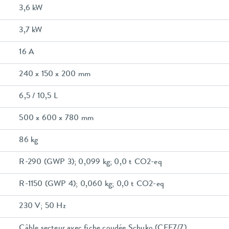
3,6 kW
3,7 kW
16 A
240 x 150 x 200 mm
6,5 / 10,5 L
500 x 600 x 780 mm
86 kg
R-290 (GWP 3); 0,099 kg; 0,0 t CO2-eq
R-1150 (GWP 4); 0,060 kg; 0,0 t CO2-eq
230 V; 50 Hz
Câble secteur avec fiche coudée Schuko (CEE7/7)