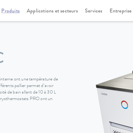
Produits
Applications et secteurs
Services
Entreprise
othermostats
Universa
C
 interne ont une température de
férents pallier permet d’avoir
té de bain allant de 10 à 30 L
s cryothermostats PRO ont un