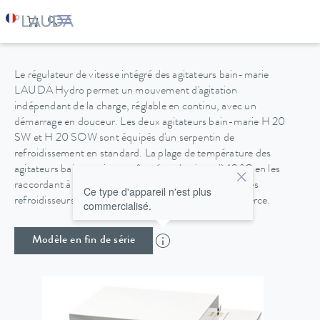
HYDRO H 20 SW
Le régulateur de vitesse intégré des agitateurs bain-marie
LAUDA Hydro permet un mouvement d'agitation
indépendant de la charge, réglable en continu, avec un
démarrage en douceur. Les deux agitateurs bain-marie H 20
SW et H 20 SOW sont équipés d'un serpentin de
refroidissement en standard. La plage de température des
agitateurs bain-marie peut être étendue jusqu'à 10 °C en les
raccordant à l'alimentation en eau domestique ou à des
Ce type d'appareil n'est plus
refroidisseurs à circulation disponibles dans le commerce.
commercialisé.
Modèle en fin de série