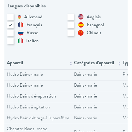
Langues disponibles
Allemand
Anglais
Français
Espagnol
Russe
Chinois
Italien
Appareil
Catégories d'appareil
Type
Hydro Bains-marie
Bains-marie
Pros
Hydro Bains-marie
Bains-marie
Mode
Hydro Bains d'évaporation
Bains-marie
Mode
Hydro Bains à agitation
Bains-marie
Mode
Hydro Bain d'étirage à la paraffine
Bains-marie
Mode
Chapitre Bains-marie