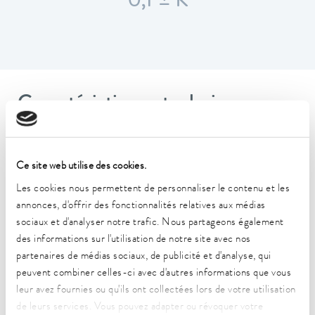
0,1 ± K
Caractéristiques techniques
(selon DIN 12876)
Ce site web utilise des cookies.
Plage de température de fonctionnement
25 ... 100 °C
Les cookies nous permettent de personnaliser le contenu et les
annonces, d'offrir des fonctionnalités relatives aux médias
Plage de température ambiante
sociaux et d'analyser notre trafic. Nous partageons également
10 ... 40 °C
des informations sur l'utilisation de notre site avec nos
partenaires de médias sociaux, de publicité et d'analyse, qui
Constance de la température
peuvent combiner celles-ci avec d'autres informations que vous
0,1 ± K
leur avez fournies ou qu'ils ont collectées lors de votre utilisation
de leurs services. Vous pouvez adapter ou révoquer votre
Puissance de chauffe max.