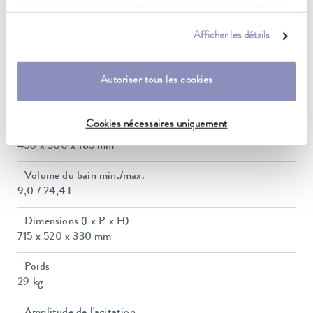
consentement à tout moment. Vous trouverez plus de détails à
1,5 kW
ce sujet dans notre
déclaration de protection des données
.
Afficher les détails
Puissance absorbée max.
1,5 kW
Autoriser tous les cookies
Consommation de courant
10 A
Cookies nécessaires uniquement
Dimensions_bath_WTH
450 x 300 x 185 mm
Volume du bain min./max.
9,0 / 24,4 L
Dimensions (l x P x H)
715 x 520 x 330 mm
Poids
29 kg