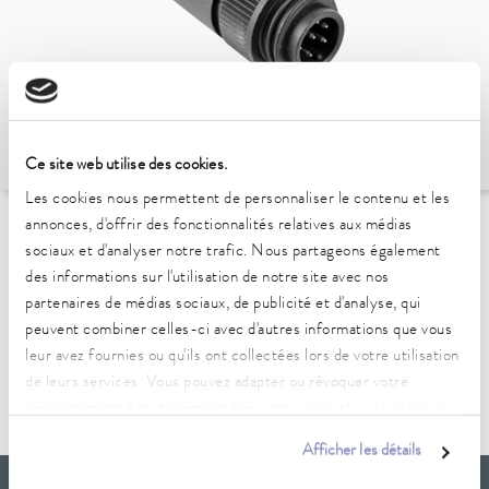
Ce site web utilise des cookies.
Les cookies nous permettent de personnaliser le contenu et les
annonces, d'offrir des fonctionnalités relatives aux médias
Vers l'aperçu des accessoires
sociaux et d'analyser notre trafic. Nous partageons également
des informations sur l'utilisation de notre site avec nos
partenaires de médias sociaux, de publicité et d'analyse, qui
Caractéristiques techniques
peuvent combiner celles-ci avec d'autres informations que vous
(selon DIN 12876)
leur avez fournies ou qu'ils ont collectées lors de votre utilisation
de leurs services. Vous pouvez adapter ou révoquer votre
consentement à tout moment. Vous trouverez plus de détails à
ce sujet dans notre
déclaration de protection des données
.
Afficher les détails
LAUDA Scientific