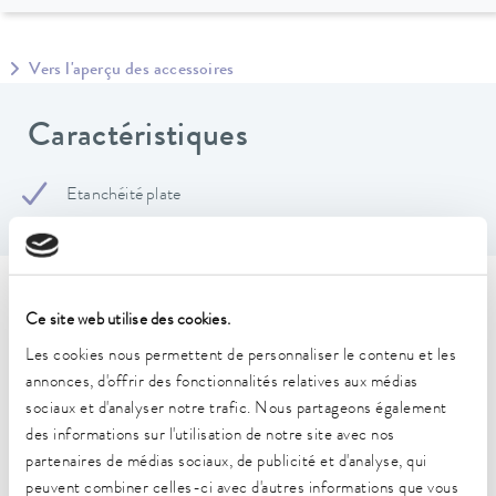
Vers l'aperçu des accessoires
Caractéristiques
Etanchéité plate
Caractéristiques techniques
Ce site web utilise des cookies.
(selon DIN 12876)
Les cookies nous permettent de personnaliser le contenu et les
annonces, d'offrir des fonctionnalités relatives aux médias
sociaux et d'analyser notre trafic. Nous partageons également
Plage de température de fonctionnement
des informations sur l'utilisation de notre site avec nos
-50 ... 150 °C
partenaires de médias sociaux, de publicité et d'analyse, qui
peuvent combiner celles-ci avec d'autres informations que vous
Raccord 1 filetage (intérieur)