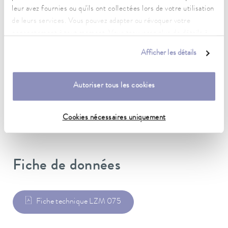
G 3/4"
leur avez fournies ou qu'ils ont collectées lors de votre utilisation
de leurs services. Vous pouvez adapter ou révoquer votre
Raccord 2 filetage (intérieur)
consentement à tout moment. Vous trouverez plus de détails à
G 3/4"
ce sujet dans notre
déclaration de protection des données
.
Afficher les détails
Longueur
100 cm
Autoriser tous les cookies
Matériau
Acier inoxidable
Cookies nécessaires uniquement
Fiche de données
Fiche technique LZM 075