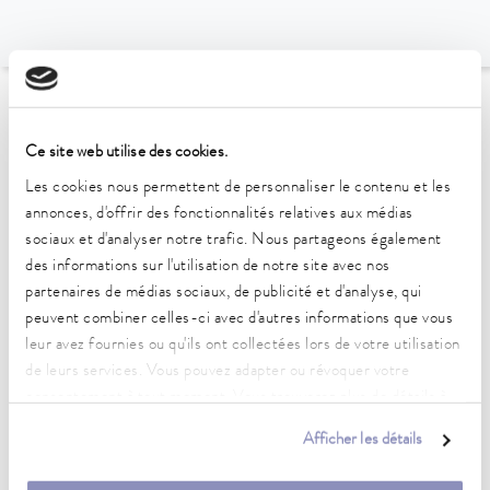
Vers l'aperçu des accessoires
Ce site web utilise des cookies.
Caractéristiques techniques
Les cookies nous permettent de personnaliser le contenu et les
annonces, d'offrir des fonctionnalités relatives aux médias
(selon DIN 12876)
sociaux et d'analyser notre trafic. Nous partageons également
des informations sur l'utilisation de notre site avec nos
partenaires de médias sociaux, de publicité et d'analyse, qui
Matériau
peuvent combiner celles-ci avec d'autres informations que vous
Acier inoxidable
leur avez fournies ou qu'ils ont collectées lors de votre utilisation
Poids
de leurs services. Vous pouvez adapter ou révoquer votre
0.40 kg
consentement à tout moment. Vous trouverez plus de détails à
ce sujet dans notre
déclaration de protection des données
.
Afficher les détails