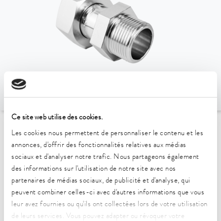
Ce site web utilise des cookies.
Les cookies nous permettent de personnaliser le contenu et les
Vers l'aperçu des accessoires
annonces, d'offrir des fonctionnalités relatives aux médias
sociaux et d'analyser notre trafic. Nous partageons également
Caractéristiques techniques
des informations sur l'utilisation de notre site avec nos
(selon DIN 12876)
partenaires de médias sociaux, de publicité et d'analyse, qui
peuvent combiner celles-ci avec d'autres informations que vous
leur avez fournies ou qu'ils ont collectées lors de votre utilisation
Matériau
de leurs services. Vous pouvez adapter ou révoquer votre