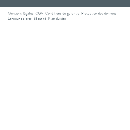
Mentions légales
CGV
Conditions de garantie
Protection des données
Lanceur d'alerte
Sécurité
Plan du site