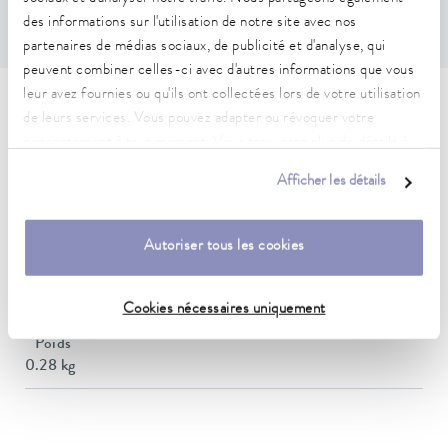
Couvercle de bain en acier inoxydable.
des informations sur l'utilisation de notre site avec nos
partenaires de médias sociaux, de publicité et d'analyse, qui
peuvent combiner celles-ci avec d'autres informations que vous
leur avez fournies ou qu'ils ont collectées lors de votre utilisation
Caractéristiques techniques
de leurs services. Vous pouvez adapter ou révoquer votre
consentement à tout moment. Vous trouverez plus de détails à
(selon DIN 12876)
ce sujet dans notre
déclaration de protection des données
.
Afficher les détails
Diamètre extérieur
146 mm
Autoriser tous les cookies
Matériau
Acier inoxidable
Cookies nécessaires uniquement
Poids
0.28 kg