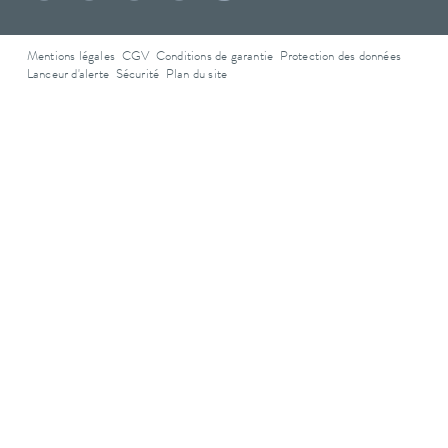
Mentions légales
CGV
Conditions de garantie
Protection des données
Lanceur d'alerte
Sécurité
Plan du site