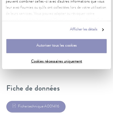
peuvent combiner celles-ci avec d'autres informations que vous
(selon DIN 12876)
leur avez fournies ou qu'ils ont collectées lors de votre utilisation
de leurs services. Vous pouvez adapter ou révoquer votre
consentement à tout moment. Vous trouverez plus de détails à
Dimensions (l x P x H)
ce sujet dans notre
déclaration de protection des données
.
138 x 445 x 159 mm
Afficher les détails
Matériau
Acier inoxidable
Autoriser tous les cookies
Poids
3.30 kg
Cookies nécessaires uniquement
Fiche de données
Fiche technique A001416