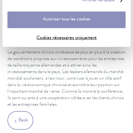
Afficher les détails
les entreprises allemandes, a été évoquée à plusieurs reprises.
Dr. Gunther Wobser a demandé de l'aide pour obtenir la
certification CCC requise et a évoqué les difficultés
Autoriser tous les cookies
rencontrées par ses deux filiales chinoises pour accéder aux
informations numériques du siège allemand. Le ministre Ling Ji
a ensuite commenté en détail les différents points et a
Cookies nécessaires uniquement
globalement assuré son soutien.
Le gouvernement chinois s'intéresse de plus en plus à la création
de conditions propices aux investissements pour les entreprises
de taille moyenne allemandes et à attirer ainsi les
investissements dans le pays. Les leaders allemands du marché
mondial souhaitent, à leur tour, continuer à jouer un rôle actif
dans la vie économique chinoise et accroître leur position sur
l'important marché de vente. Comme l'a montré la conférence,
ils sont ouverts à une coopération ciblée avec les clients chinois
et les entreprises familiales.
Back