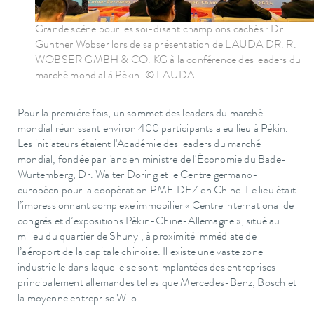
Grande scène pour les soi-disant champions cachés : Dr.
Gunther Wobser lors de sa présentation de LAUDA DR. R.
WOBSER GMBH & CO. KG à la conférence des leaders du
marché mondial à Pékin. © LAUDA
Pour la première fois, un sommet des leaders du marché
mondial réunissant environ 400 participants a eu lieu à Pékin.
Les initiateurs étaient l'Académie des leaders du marché
mondial, fondée par l'ancien ministre de l'Économie du Bade-
Wurtemberg, Dr. Walter Döring et le Centre germano-
européen pour la coopération PME DEZ en Chine. Le lieu était
l’impressionnant complexe immobilier « Centre international de
congrès et d’expositions Pékin-Chine-Allemagne », situé au
milieu du quartier de Shunyi, à proximité immédiate de
l’aéroport de la capitale chinoise. Il existe une vaste zone
industrielle dans laquelle se sont implantées des entreprises
principalement allemandes telles que Mercedes-Benz, Bosch et
la moyenne entreprise Wilo.