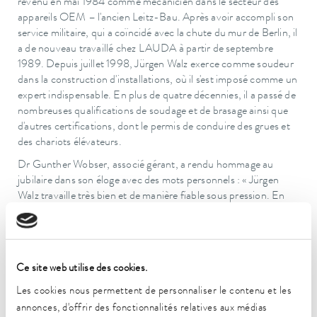
revenu en mai 1984 comme mécanicien dans le secteur des
appareils OEM – l'ancien Leitz-Bau. Après avoir accompli son
service militaire, qui a coïncidé avec la chute du mur de Berlin, il
a de nouveau travaillé chez LAUDA à partir de septembre
1989. Depuis juillet 1998, Jürgen Walz exerce comme soudeur
dans la construction d'installations, où il s'est imposé comme un
expert indispensable. En plus de quatre décennies, il a passé de
nombreuses qualifications de soudage et de brasage ainsi que
d'autres certifications, dont le permis de conduire des grues et
des chariots élévateurs.
Dr Gunther Wobser, associé gérant, a rendu hommage au
jubilaire dans son éloge avec des mots personnels : « Jürgen
Walz travaille très bien et de manière fiable sous pression. En
tant que soudeur, il se tient littéralement au point de jonction
du service – une activité exigeante où chaque soudure propre
détermine la sécurité de nos installations. Avec énergie et
caractère, il a toujours apporté des retours critiques et des
Ce site web utilise des cookies.
propositions d'amélioration. Un anniversaire d'une telle durée a
quelque chose de particulier, d'autant plus que l'hommage
Les cookies nous permettent de personnaliser le contenu et les
initialement prévu pour ses 40 ans d'ancienneté n'avait pas pu
annonces, d'offrir des fonctionnalités relatives aux médias