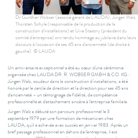
Dr Gunther Wobser (associé gérant de LAUDA), Jürgen Walz,
Thorsten Schyle (responsable de la production de la
construction d'installations) et Uwe Stastny (président du
comité d'entreprise) ont rendu hommage au jubilaire dans leurs
discours à l'occasion de ses 45 ans d'ancienneté (de droite à
gauche). © LAUDA
Un anniversaire exceptionnel a été au cœur d'une cérémonie
organisée chez LAUDA DR. R. WOBSER GMBH & CO. KG :
Jürgen Walz, soudeur dans la construction d'installations, a été
honoré par le cercle de direction et la direction pour ses 45 ans
d'ancienneté – un témoignage de fidélité, de compétence
professionnelle et d'attachement sincère à l'entreprise familiale.
Jürgen Walz a débuté son parcours professionnel le 3
septembre 1979 par une formation de mécanicien chez
LAUDA, qu'il a achevée avec succès en janvier 1983. Après un
bref passage professionnel en dehors de l'entreprise, il est