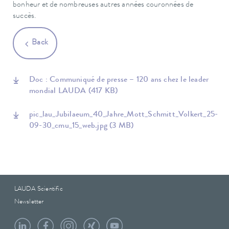
bonheur et de nombreuses autres années couronnées de
succès.
Back
Doc : Communiqué de presse – 120 ans chez le leader
mondial LAUDA
(417 KB)
pic_lau_Jubilaeum_40_Jahre_Mott_Schmitt_Volkert_25-
09-30_cmu_15_web.jpg
(3 MB)
LAUDA Scientific
Newsletter