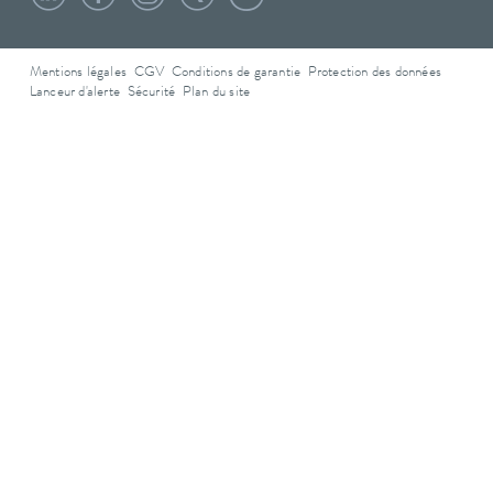
Mentions légales
CGV
Conditions de garantie
Protection des données
Lanceur d'alerte
Sécurité
Plan du site