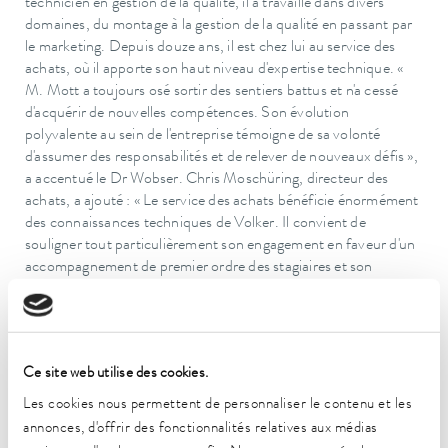
technicien en gestion de la qualité, il a travaillé dans divers
domaines, du montage à la gestion de la qualité en passant par
le marketing. Depuis douze ans, il est chez lui au service des
achats, où il apporte son haut niveau d'expertise technique. «
M. Mott a toujours osé sortir des sentiers battus et n'a cessé
d'acquérir de nouvelles compétences. Son évolution
polyvalente au sein de l'entreprise témoigne de sa volonté
d'assumer des responsabilités et de relever de nouveaux défis »,
a accentué le Dr Wobser. Chris Moschüring, directeur des
achats, a ajouté : « Le service des achats bénéficie énormément
des connaissances techniques de Volker. Il convient de
souligner tout particulièrement son engagement en faveur d'un
accompagnement de premier ordre des stagiaires et son
enthousiasme pour le changement. »
Bernd Volkert s'est révélé être un véritable as de la
performance, passionné par la construction d'installations.
Après avoir suivi une formation de technicien en électronique
Ce site web utilise des cookies.
des équipements énergétiques, puis des études à temps partiel
Les cookies nous permettent de personnaliser le contenu et les
pour devenir ingénieur électricien diplômé d'État à l'école
annonces, d'offrir des fonctionnalités relatives aux médias
technique DAG de Würzburg, il a acquis une vaste expérience