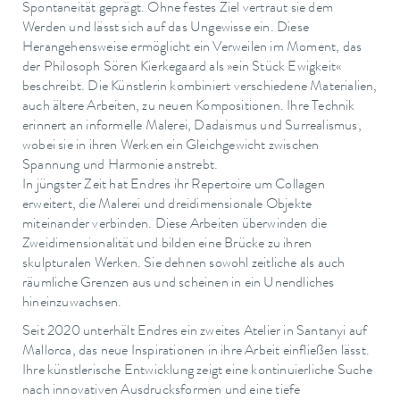
Spontaneität geprägt. Ohne festes Ziel vertraut sie dem
Werden und lässt sich auf das Ungewisse ein. Diese
Herangehensweise ermöglicht ein Verweilen im Moment, das
der Philosoph Sören Kierkegaard als »ein Stück Ewigkeit«
beschreibt. Die Künstlerin kombiniert verschiedene Materialien,
auch ältere Arbeiten, zu neuen Kompositionen. Ihre Technik
erinnert an informelle Malerei, Dadaismus und Surrealismus,
wobei sie in ihren Werken ein Gleichgewicht zwischen
Spannung und Harmonie anstrebt.
In jüngster Zeit hat Endres ihr Repertoire um Collagen
erweitert, die Malerei und dreidimensionale Objekte
miteinander verbinden. Diese Arbeiten überwinden die
Zweidimensionalität und bilden eine Brücke zu ihren
skulpturalen Werken. Sie dehnen sowohl zeitliche als auch
räumliche Grenzen aus und scheinen in ein Unendliches
hineinzuwachsen.
Seit 2020 unterhält Endres ein zweites Atelier in Santanyi auf
Mallorca, das neue Inspirationen in ihre Arbeit einfließen lässt.
Ihre künstlerische Entwicklung zeigt eine kontinuierliche Suche
nach innovativen Ausdrucksformen und eine tiefe