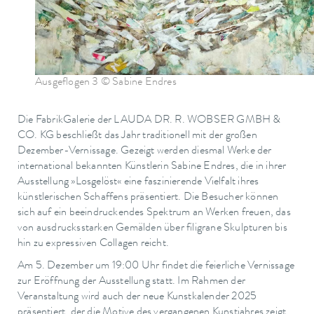
Ausgeflogen 3 © Sabine Endres
Die FabrikGalerie der LAUDA DR. R. WOBSER GMBH &
CO. KG beschließt das Jahr traditionell mit der großen
Dezember-Vernissage. Gezeigt werden diesmal Werke der
international bekannten Künstlerin Sabine Endres, die in ihrer
Ausstellung »Losgelöst« eine faszinierende Vielfalt ihres
künstlerischen Schaffens präsentiert. Die Besucher können
sich auf ein beeindruckendes Spektrum an Werken freuen, das
von ausdrucksstarken Gemälden über filigrane Skulpturen bis
hin zu expressiven Collagen reicht.
Am 5. Dezember um 19:00 Uhr findet die feierliche Vernissage
zur Eröffnung der Ausstellung statt. Im Rahmen der
Veranstaltung wird auch der neue Kunstkalender 2025
präsentiert, der die Motive des vergangenen Kunstjahres zeigt.