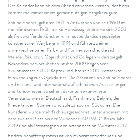
Der Kalender kann ab dem Abend erworben werden, der Erlös
kommt wie immer einem gemeinnützigen Projekt zugute.
Sabine Endres, geboren 1971 in Antwerpen und seit 1980 im
rheinländischen Brühl bei Köln ansässig, etablierte sich 2003
als freischaffende Künstlerin. Ihr autodidaktisch geprägter
künstlerischer Weg begann 1991 und führte zu einer
unverwechselbaren Farb- und Formensprache, die sich in
Malerei, Skulptur, Objektkunst und Collagen widerspiegelt.
Besonders hervorzuheben ist ihre 2009 begonnene
Skulpturenserie »100 Köpfe« und ihre seit 2010 verstärkte
Hinwendung zur Objektkunst. Die Arbeiten von Sabine Endres
sind national und international auf zahlreichen Ausstellungen
und Kunstmessen zu sehen, darunter renommierte
Veranstaltungen in Deutschland, Frankreich, Belgien, den
Niederlanden, Spanien und zuletzt auch in Südkorea. Die
Künstlerin wurde mehrfach ausgezeichnet, unter anderem mit
dem zweiten Platz bei der Münchner ›ARTMUC 19‹ im Jahr
2019 und als Preisträgerin der ›artconnection Münster‹ 2017.
Endres' Schaffensprozess ist von Experimentierfreude und