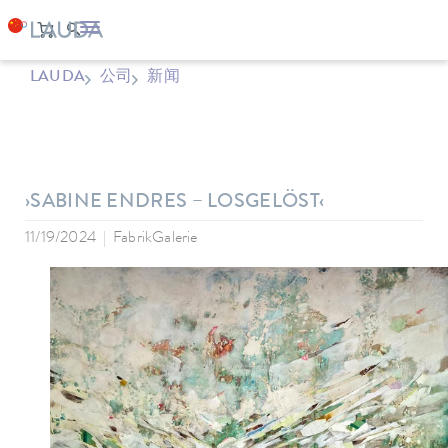
LAUDA
公司
新闻
›SABINE ENDRES – LOSGELÖST‹
11/19/2024
FabrikGalerie