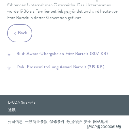
führenden Unternehmen Österreichs. Das Unternehmen
wurde 1936 als Familienbetrieb gegründet und wird heute von
Fritz Bartelt in dritter Generation geführt.
Back
Bild: Award-Übergabe an Fritz Bartelt
(807 KB)
Dok: Pressemitteilung Award Bartelt
(319 KB)
LAUDA Scientific
通讯
公司信息
一般商业条款
保修条件
数据保护
安全
网站地图
沪ICP备20000615号