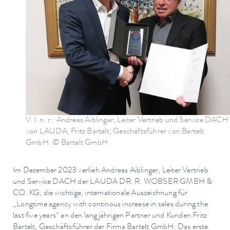
V. l. n. r.: Andreas Aiblinger, Leiter Vertrieb und Service DACH
von LAUDA, Fritz Bartelt, Geschäftsführer von Bartelt
GmbH. © Bartelt GmbH
Im Dezember 2023 verlieh Andreas Aiblinger, Leiter Vertrieb
und Service DACH der LAUDA DR. R. WOBSER GMBH &
CO. KG, die wichtige, internationale Auszeichnung für
„Longtime agency with continous increase in sales during the
last five years“ an den langjährigen Partner und Kunden Fritz
Bartelt, Geschäftsführer der Firma Bartelt GmbH. Das erste