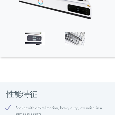
性能特征
Shaker with orbital motion, heavy duty, low noise, in a
compact design