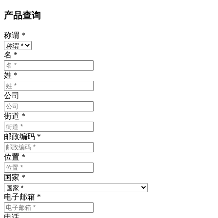
产品查询
称谓
*
名
*
姓
*
公司
街道
*
邮政编码
*
位置
*
国家
*
电子邮箱
*
电话