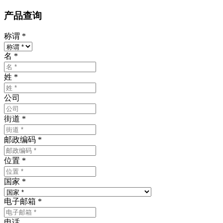
产品查询
称谓
*
名
*
姓
*
公司
街道
*
邮政编码
*
位置
*
国家
*
电子邮箱
*
电话