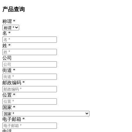
产品查询
称谓
*
名
*
姓
*
公司
街道
*
邮政编码
*
位置
*
国家
*
电子邮箱
*
电话