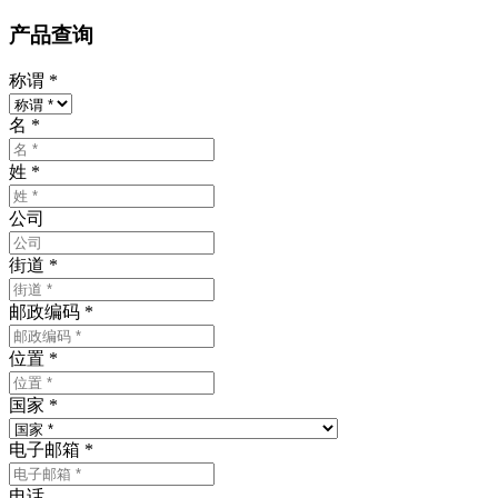
产品查询
称谓
*
名
*
姓
*
公司
街道
*
邮政编码
*
位置
*
国家
*
电子邮箱
*
电话