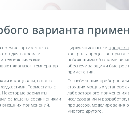
юбого варианта приме
своем ассортименте: от
Циркуляционные и
процесс-
атов для нагрева и
контроль процессов при вн
 и технологических
небольшими объемами актив
ывают диапазон температур
обеспечивающими быстрое 
применении.
ями к мощности, в ванне
От небольших приборов для 
жидкостями. Термостаты с
стоящих мощных установок 
в. Некоторые варианты
лабораторного применения в
ации оснащены соединениями
исследований и разработок,
ля внешних применений.
процессов, моделирования 
многого другого.