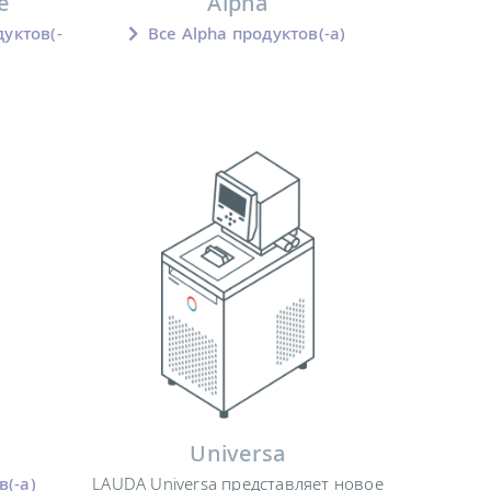
e
Alpha
дуктов(-
Все Alpha продуктов(-а)
Universa
в(-а)
LAUDA Universa представляет новое