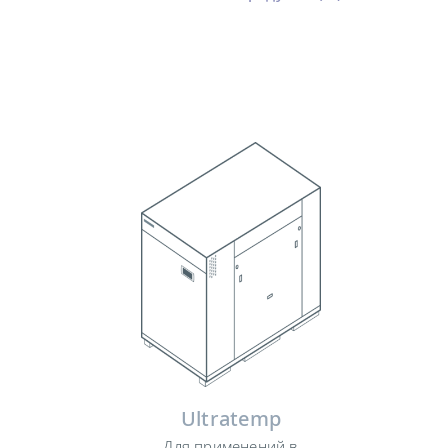
Ultratemp
Для применений в