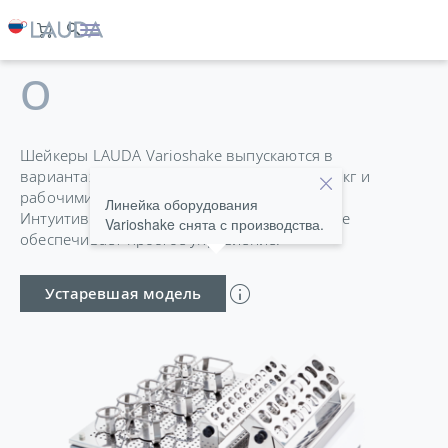
VARIOSHAKE VS 15
O
Шейкеры LAUDA Varioshake выпускаются в
вариантах с грузоподъемностью от 8 до 30 кг и
рабочими поверхностями до 676 x 540 мм.
Линейка оборудования
Интуитивно понятное цифровое управление
Varioshake снята с производства.
обеспечивает простое управление.
Устаревшая модель