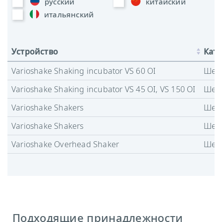
русский
китайский
итальянский
Устройство
Кате
Varioshake Shaking incubator VS 60 OI
Шей
Varioshake Shaking incubator VS 45 OI, VS 150 OI
Шей
Varioshake Shakers
Шей
Varioshake Shakers
Шей
Varioshake Overhead Shaker
Шей
Подходящие принадлежности