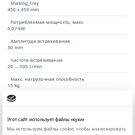
Shaking_tray
450 x 450 mm
Потребляемая мощность, макс.
0,07 kW
Амплитуда встряхивания
30 mm
Частота встряхивания
20 ... 300 1/min
Макс. нагрузочная способность
15 kg
Размеры (Ш × Г × В)
480 x 487 x 160 mm
Вес
Этот сайт использует файлы «куки»
18 kg
Мы используем файлы cookie, чтобы анализировать