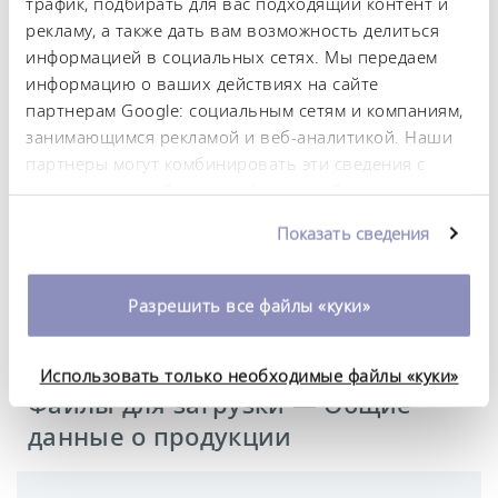
Сетевая вилка
трафик, подбирать для вас подходящий контент и
Сетевой кабель со штекером (GB2099, 15934)
рекламу, а также дать вам возможность делиться
информацией в социальных сетях. Мы передаем
Питание от сети
информацию о ваших действиях на сайте
230 V; 50 Hz
партнерам Google: социальным сетям и компаниям,
занимающимся рекламой и веб-аналитикой. Наши
партнеры могут комбинировать эти сведения с
предоставленной вами информацией, а также
Технический паспорт
данными, которые они получили при
Показать сведения
использовании вами их сервисов. Вы можете
изменить или отозвать свое согласие в любое
Технический паспорт Varioshake VS 15 O
время. Более подробную информацию об этом вы
Разрешить все файлы «куки»
можете найти в нашей
политике
конфиденциальности
.
Использовать только необходимые файлы «куки»
Файлы для загрузки — Общие
данные о продукции