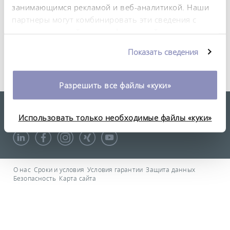
занимающимся рекламой и веб-аналитикой. Наши
https://www.lab-supply.info/en-gb/besuchen/leverkusen
партнеры могут комбинировать эти сведения с
предоставленной вами информацией, а также
Back
данными, которые они получили при
Показать сведения
использовании вами их сервисов. Вы можете
изменить или отозвать свое согласие в любое
время. Более подробную информацию об этом вы
Разрешить все файлы «куки»
можете найти в нашей
политике
LAUDA Scientific
конфиденциальности
.
Информационный бюллетень
Использовать только необходимые файлы «куки»
О нас
Сроки и условия
Условия гарантии
Защита данных
Безопасность
Карта сайта