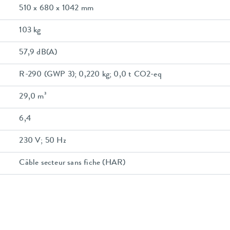
510 x 680 x 1042 mm
103 kg
57,9 dB(A)
R-290 (GWP 3); 0,220 kg; 0,0 t CO2-eq
29,0 m³
6,4
230 V; 50 Hz
Câble secteur sans fiche (HAR)