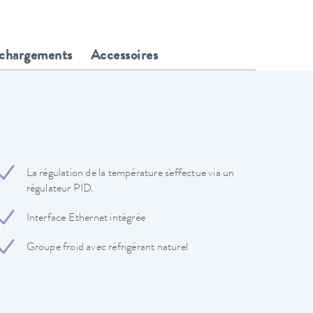
échargements
Accessoires
La régulation de la température s'effectue via un
régulateur PID.
Interface Ethernet intégrée
Groupe froid avec réfrigérant naturel