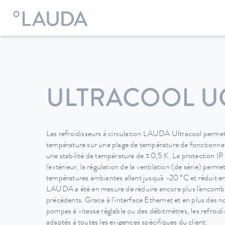
LAUDA
Appareils de thermorégulation
Refroidisseurs à c
ULTRACOOL U
Les refroidisseurs à circulation LAUDA Ultracool permett
température sur une plage de température de fonctionn
une stabilité de température de ±0,5 K. La protection IP
l'extérieur, la régulation de la ventilation (de série) per
températures ambiantes allant jusqu'à -20 °C et réduit en
LAUDA a été en mesure de réduire encore plus l'encomb
précédents. Grace à l’interface Ethernet et en plus des 
pompes à vitesse réglable ou des débitmètres, les refroidi
adaptés à toutes les exigences spécifiques du client.