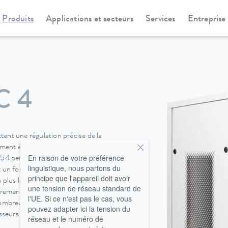
Produits
Applications et secteurs
Services
Entreprise
irculation
Refroidisseurs à circulation
Ultracool New Generation
C 4
ent une régulation précise de la
ement étendue de -10 à 35 °C et
En raison de votre préférence
 54 permet une installation à
linguistique, nous partons du
met un fonctionnement à des
principe que l'appareil doit avoir
 plus la pollution sonore.
une tension de réseau standard de
rement par rapport aux modèles
l'UE. Si ce n'est pas le cas, vous
nombreuses options tels des
pouvez adapter ici la tension du
sseurs à circulation peuvent être
réseau et le numéro de