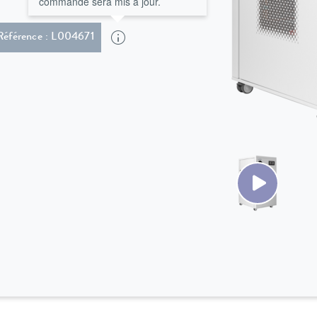
commande sera mis à jour.
Référence : L004671