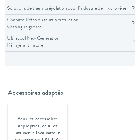
Solutions de thermorégulation pour l'industrie de l'hydrogène
Refr
Chapitre Refroidisseurs à circulation
Refr
Catalogue général
Ultracool New Generation
Refr
Réfrigérant naturel
Accessoires adaptés
Pour les accessoires
appropriés, veuillez
utiliser le localisateur
d'accessoires LAUDA.