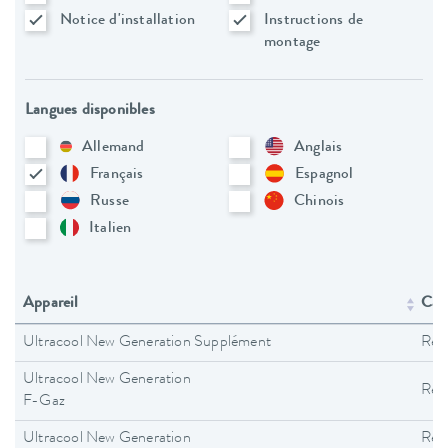
Notice d'installation
Instructions de
montage
Langues disponibles
Allemand
Anglais
Français
Espagnol
Russe
Chinois
Italien
Appareil
Caté
Ultracool New Generation Supplément
Refr
Ultracool New Generation
Refr
F-Gaz
Ultracool New Generation
Refr