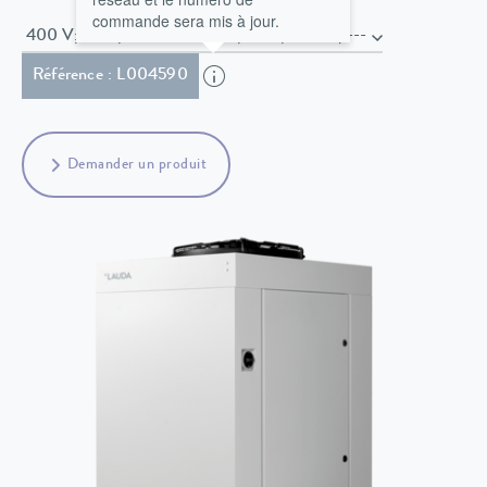
commande sera mis à jour.
400 V; 3/PE; 50 Hz & 460 V; 3/PE; 60 Hz , ---
Référence : L004590
Demander un produit