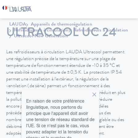
LAUDA
Appareils de thermorégulation
ULTRACOOL UC 24
Refroidisseurs à circulation
Refroidisseurs à circulation
Ultracool New Generation
Les refroidisseurs à circulation LAUDA Ultracool permettent
une régulation précise de la température sur une plage de
température de fonctionnement étendue de -10 à 35 °C et
une stabilité de température de ±0,5 K. La protection IP 54
permet une installation à l'extérieur, la régulation de la
ventilation (de série) permet un fonctionnement à des
températures ambiantes allant jusqu'à -20 °C et réduit en plus
la pollution sonore. LAUDA a été en mesure de réduire
En raison de votre préférence
linguistique, nous partons du
encore plus l'encombrement par rapport aux modèles
principe que l'appareil doit avoir
précédents. Grace à l’interface Ethernet et en plus des
une tension de réseau standard de
nombreuses options tels des pompes à vitesse réglable ou des
l'UE. Si ce n'est pas le cas, vous
débitmètres, les refroidisseurs à circulation peuvent être
pouvez adapter ici la tension du
adaptés à toutes les exigences spécifiques du client.
réseau et le numéro de