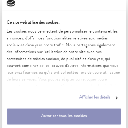
Débit nominal de la pompe
84,1 L/min
Ce site web utilise des cookies.
Débit nominal de la pompe
84,1 L/min
Les cookies nous permettent de personnaliser le contenu et les
annonces, d'offrir des fonctionnalités relatives aux médias
Entrée/sortie du filetage de raccordement (intérieur)
sociaux et d'analyser notre trafic. Nous partageons également
Rp 1
des informations sur l'utilisation de notre site avec nos
partenaires de médias sociaux, de publicité et d'analyse, qui
Dimensions (l x P x H)
peuvent combiner celles-ci avec d'autres informations que vous
720 x 910 x 1250 mm
leur avez fournies ou qu'ils ont collectées lors de votre utilisation
Poids
de leurs services. Vous pouvez adapter ou révoquer votre
180 kg
consentement à tout moment. Vous trouverez plus de détails à
ce sujet dans notre
déclaration de protection des données
.
Afficher les détails
Niveau sonore
64,7 dB(A)
Autoriser tous les cookies
Étage de fluide frigorigène
R-290 (GWP 3); 0,830 kg; 0,0 t CO2-eq