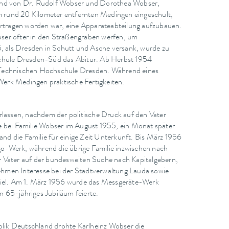
Kind von Dr. Rudolf Wobser und Dorothea Wobser,
em rund 20 Kilometer entfernten Medingen eingeschult,
tragen worden war, eine Apparateabteilung aufzubauen.
ser öfter in den Straßengraben werfen, um
5, als Dresden in Schutt und Asche versank, wurde zu
schule Dresden-Süd das Abitur. Ab Herbst 1954
r Technischen Hochschule Dresden. Während eines
erk Medingen praktische Fertigkeiten.
rlassen, nachdem der politische Druck auf den Vater
e bei Familie Wobser im August 1955, ein Monat später
d die Familie für einige Zeit Unterkunft. Bis März 1956
o-Werk, während die übrige Familie inzwischen nach
r Vater auf der bundesweiten Suche nach Kapitalgebern,
hmen Interesse bei der Stadtverwaltung Lauda sowie
iel. Am 1. März 1956 wurde das Messgeräte-Werk
65-jähriges Jubiläum feierte.
lik Deutschland drohte Karlheinz Wobser die