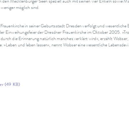
n den Mecklenburger Seen speziell auch mit seinen vier Enkeln sowie M
 weniger möglich sind.
rauenkirche in seiner Geburtsstadt Dresden verfolgt und wesentliche B
der Einweihungsfeier der Dresdner Frauenkirche im Oktober 2005. »Trotz
durch die Erinnerung natürlich manches verklärt wird«, erzählt Wobser, d
. »Leben und leben lassen«, nennt Wobser eine wesentliche Lebensdevis
ser
(49 KB)