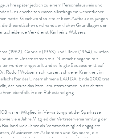
ige Jahre später jedoch zu einem Personalausweis und
den Unsicherheiten waren allerdings ein wesentlicher
n hatte. Gleichwohl spielte er beim Aufbau des jungen
m die theoretischen und handwerklichen Grundlagen der
 entscheidende Ver-dienst Karlheinz Wobsers.
ndrea (1962), Gabriele (1963) und Ulrike (1964), wurden
noch heute im Unternehmen mit. Nunmehr begann mit
ter wurden eingestellt und es folgte Bauabschnitt auf
Dr. Rudolf Wobser nach kurzer, schwerer Krankheit im
Gesellschafter des Unternehmens LAUDA. Ende 2002 trat
t, der heute das Familienunternehmen in der dritten
ahren ebenfalls in den Ruhestand ging.
08 war er Mitglied im Verwaltungsrat der Sparkasse
wie viele Jahre Mitglied der Vertreterversammlung der
Bauland viele Jahre als Vorstandsmitglied engagiert.
hrten, Musizieren am Akkordeon und Keyboard, die