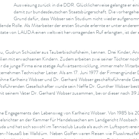
Ausweisung zurück in die DDR. Glücklicherweise gelangte er ein
damit zur bundesdeutschen Staatsbürgerschaft. Die vorhergehen
Grund dafür, dass Wobser sein Studium nicht wieder aufgenomme
de Rolle. Als Mitarbeiter der ersten Stunde erlernte er unter andere
state von LAUDA einen weltweit hervorragenden Ruf erlangten, ist der
rau, Gudrun Schüssler aus Tauberbischofsheim, kennen. Drei Kinder, A
amilien mit erwachsenen Kindern. Zudem arbeiten zwei seiner Töchter 
die junge Firma eine stetige Aufwärtsentwicklung, immer mehr Mitarbei
ernehmen Technischer Leiter. Als am 17. Juni 1977 der Firmengründer 
n Söhne Karlheinz Wobser und Dr. Gerhard Wobser geschäftsführende 
führenden Gesellschafter wurde sein Neffe Dr. Gunther Wobser bestell
mit seinem Vater Dr. Gerhard Wobser zusammen, bevor dieser nach 39 J
che Engagements den Lebensweg von Karlheinz Wobser. Von 1985 bis 20
lsrichter an der Kammer für Handelssachen am Landgericht Mosbach so
a und hat sich sowohl im Tennisclub Lauda als auch im Luftsportverein 
fen-Neusaß bei Walldürn. Neben Golfen waren Reisen wie Flusskreuzfa