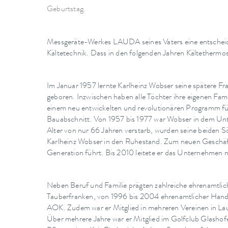
Geburtstag.
Messgeräte-Werkes LAUDA seines Vaters eine entscheiden
Kältetechnik. Dass in den folgenden Jahren Kältethermo
Im Januar 1957 lernte Karlheinz Wobser seine spätere F
geboren. Inzwischen haben alle Töchter ihre eigenen F
einem neu entwickelten und revolutionären Programm für 
Bauabschnitt. Von 1957 bis 1977 war Wobser in dem Unt
Alter von nur 66 Jahren verstarb, wurden seine beide
Karlheinz Wobser in den Ruhestand. Zum neuen Geschäfts
Generation führt. Bis 2010 leitete er das Unternehmen 
Neben Beruf und Familie prägten zahlreiche ehrenamtli
Tauberfranken, von 1996 bis 2004 ehrenamtlicher Hande
AOK. Zudem war er Mitglied in mehreren Vereinen in Laud
Über mehrere Jahre war er Mitglied im Golfclub Glasho