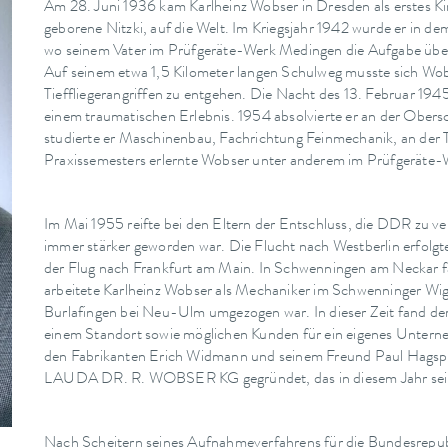
Am 28. Juni 1936 kam Karlheinz Wobser in Dresden als erstes 
geborene Nitzki, auf die Welt. Im Kriegsjahr 1942 wurde er in d
wo seinem Vater im Prüfgeräte-Werk Medingen die Aufgabe über
Auf seinem etwa 1,5 Kilometer langen Schulweg musste sich Wob
Tieffliegerangriffen zu entgehen. Die Nacht des 13. Februar 194
einem traumatischen Erlebnis. 1954 absolvierte er an der Ober
studierte er Maschinenbau, Fachrichtung Feinmechanik, an de
Praxissemesters erlernte Wobser unter anderem im Prüfgeräte-W
Im Mai 1955 reifte bei den Eltern der Entschluss, die DDR zu ve
immer stärker geworden war. Die Flucht nach Westberlin erfolgt
der Flug nach Frankfurt am Main. In Schwenningen am Neckar fan
arbeitete Karlheinz Wobser als Mechaniker im Schwenninger Wig
Burlafingen bei Neu-Ulm umgezogen war. In dieser Zeit fand de
einem Standort sowie möglichen Kunden für ein eigenes Unterne
den Fabrikanten Erich Widmann und seinem Freund Paul Hagsp
LAUDA DR. R. WOBSER KG gegründet, das in diesem Jahr sein 
Nach Scheitern seines Aufnahmeverfahrens für die Bundesrepub