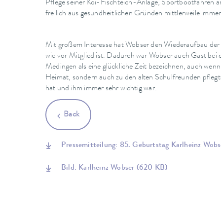
Pflege seiner Koi-Fischteich-Anlage, Sportbootfahren a
freilich aus gesundheitlichen Gründen mittlerweile immer
Mit großem Interesse hat Wobser den Wiederaufbau der F
wie vor Mitglied ist. Dadurch war Wobser auch Gast bei 
Medingen als eine glückliche Zeit bezeichnen, auch wenn 
Heimat, sondern auch zu den alten Schulfreunden pflegte
hat und ihm immer sehr wichtig war.
Back
Pressemitteilung: 85. Geburtstag Karlheinz Wob
Bild: Karlheinz Wobser
(620 KB)