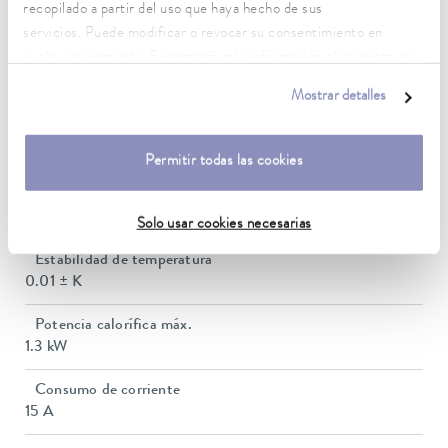
30 ... 230 °C
recopilado a partir del uso que haya hecho de sus
servicios. Puede modificar o revocar su consentimiento en
Rango de temperatura de trabajo con refrigeración por
cualquier momento. Encontrará más información al respecto en
agua
nuestra
política de privacidad
.
20 ... 230 °C
Mostrar detalles
Rango de temperatura de funcionamiento
0 ... 230 °C
Permitir todas las cookies
Temperatura ambiente
5 ... 40 °C
Solo usar cookies necesarias
Estabilidad de temperatura
0.01 ± K
Potencia calorífica máx.
1.3 kW
Consumo de corriente
15 A