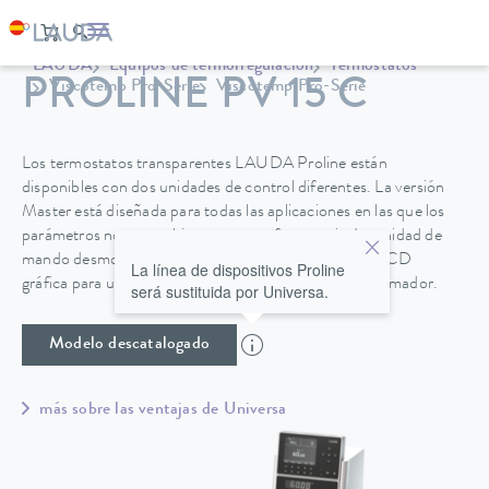
LAUDA
Equipos de termorregulación
Termostatos
PROLINE PV 15 C
Viscotemp Pro-Serie
Viscotemp Pro-Serie
Los termostatos transparentes LAUDA Proline están
disponibles con dos unidades de control diferentes. La versión
Master está diseñada para todas las aplicaciones en las que los
parámetros no se cambian con tanta frecuencia. La unidad de
mando desmontable Command ofrece una pantalla LCD
La línea de dispositivos Proline
gráfica para un manejo cómodo, además de un programador.
será sustituida por Universa.
Modelo descatalogado
más sobre las ventajas de Universa