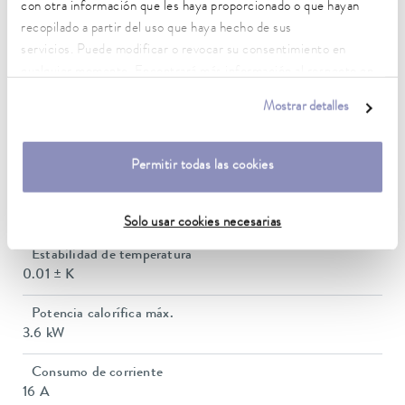
Rango de temperatura de trabajo
con otra información que les haya proporcionado o que hayan
30 ... 100 °C
recopilado a partir del uso que haya hecho de sus
servicios. Puede modificar o revocar su consentimiento en
Rango de temperatura de trabajo con refrigeración por
cualquier momento. Encontrará más información al respecto en
agua
nuestra
política de privacidad
.
20 ... 100 °C
Mostrar detalles
Rango de temperatura de funcionamiento
-60 ... 100 °C
Permitir todas las cookies
Temperatura ambiente
5 ... 40 °C
Solo usar cookies necesarias
Estabilidad de temperatura
0.01 ± K
Potencia calorífica máx.
3.6 kW
Consumo de corriente
16 A