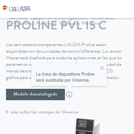
LAUDA
Equipos de termorregulación
Termostatos
PROLINE PVL 15 C
Viscotemp Pro-Serie
Viscotemp Pro-Serie
Los termostatos transparentes LAUDA Proline están
disponibles con dos unidades de control diferentes. La versión
Master está diseñada para todas las aplicaciones en las que los
parámetros no se cambian con tanta frecuencia. La unidad de
mando desmontable Command ofrece una pantalla LCD
La línea de dispositivos Proline
gráfica para un manejo cómodo, además de un programador.
será sustituida por Universa.
Modelo descatalogado
más sobre las ventajas de Universa