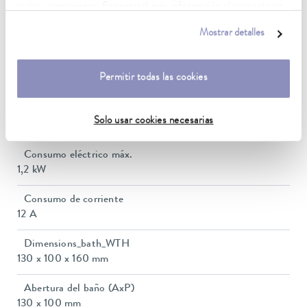
cualquier momento. Encontrará más información al respecto en
Temperatura ambiente
nuestra
política de privacidad
.
Mostrar detalles
5 ... 40 °C
Estabilidad de temperatura
Permitir todas las cookies
0,02 ± K
Heating_range
Solo usar cookies necesarias
1.1 ... 1.1 kW
Consumo eléctrico máx.
1,2 kW
Consumo de corriente
12 A
Dimensions_bath_WTH
130 x 100 x 160 mm
Abertura del baño (AxP)
130 x 100 mm