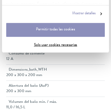
cualquier momento. Encontrará más información al respecto en
Estabilidad de temperatura
nuestra
política de privacidad
.
0,02 ± K
Mostrar detalles
Heating_range
2.3 ... 2.8 kW
Permitir todas las cookies
Consumo eléctrico máx.
2,9 kW
Solo usar cookies necesarias
Consumo de corriente
12 A
Dimensions_bath_WTH
200 x 300 x 200 mm
Abertura del baño (AxP)
200 x 300 mm
Volumen del baño mín. / máx.
11,0 / 16,5 L