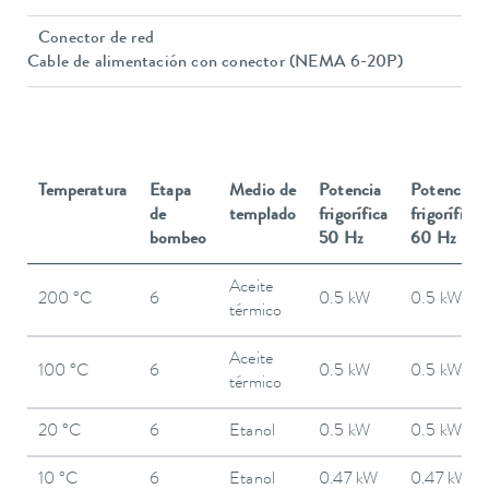
Conector de red
Cable de alimentación con conector (NEMA 6-20P)
Temperatura
Etapa
Medio de
Potencia
Potencia
de
templado
frigorífica
frigorífica
bombeo
50 Hz
60 Hz
Aceite
200 °C
6
0.5 kW
0.5 kW
térmico
Aceite
100 °C
6
0.5 kW
0.5 kW
térmico
20 °C
6
Etanol
0.5 kW
0.5 kW
10 °C
6
Etanol
0.47 kW
0.47 kW