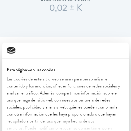
0,02 ± K
Características técnicas (según
DIN 12876)
Esta página web usa cookies
Las cookies de este sitio web se usan para personalizar el
Rango de temperatura de trabajo
-35 ... 200 °C
contenido y los anuncios, ofrecer funciones de redes sociales y
analizar el tráfico. Además, compartimos información sobre el
Rango de temperatura de funcionamiento
uso que haga del sitio web con nuestros partners de redes
-35 ... 200 °C
sociales, publicidad y análisis web, quienes pueden combinarla
con otra información que les haya proporcionado o que hayan
Temperatura ambiente
recopilado a partir del uso que haya hecho de sus
5 ... 40 °C
servicios. Puede modificar o revocar su consentimiento en