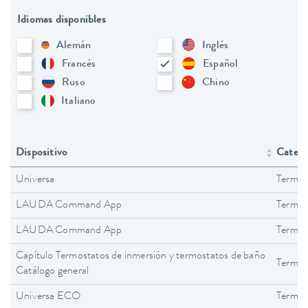
Idiomas disponibles
Alemán
Inglés
Francés
Español
Ruso
Chino
Italiano
Dispositivo
Catego
Universa
Termos
LAUDA Command App
Termos
LAUDA Command App
Termos
Capítulo Termostatos de inmersión y termostatos de baño
Termos
Catálogo general
Universa ECO
Termos