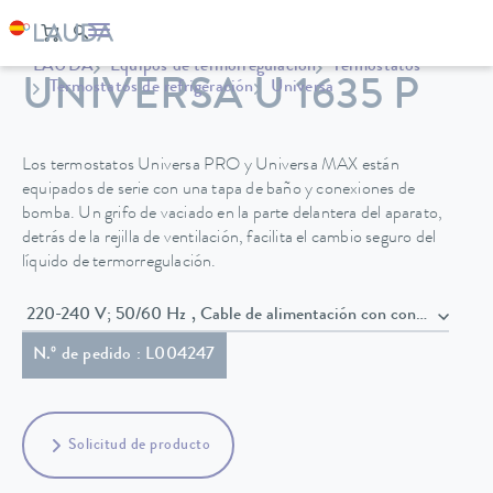
LAUDA
Equipos de termorregulación
Termostatos
UNIVERSA U 1635 P
Termostatos de refrigeración
Universa
Los termostatos Universa PRO y Universa MAX están
equipados de serie con una tapa de baño y conexiones de
bomba. Un grifo de vaciado en la parte delantera del aparato,
detrás de la rejilla de ventilación, facilita el cambio seguro del
líquido de termorregulación.
220-240 V; 50/60 Hz , Cable de alimentación con conect
N.º de pedido : L004247
Solicitud de producto