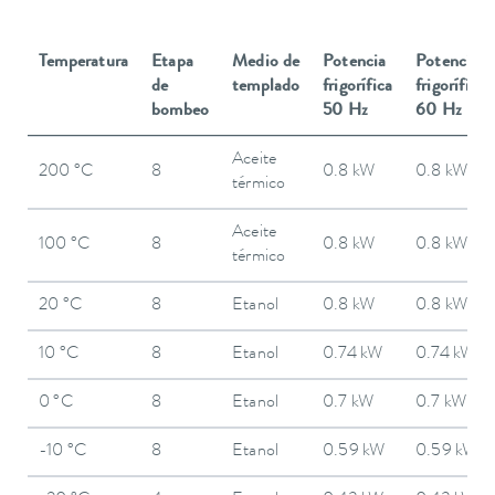
Temperatura
Etapa
Medio de
Potencia
Potencia
de
templado
frigorífica
frigorífica
bombeo
50 Hz
60 Hz
Aceite
200 °C
8
0.8 kW
0.8 kW
térmico
Aceite
100 °C
8
0.8 kW
0.8 kW
térmico
20 °C
8
Etanol
0.8 kW
0.8 kW
10 °C
8
Etanol
0.74 kW
0.74 kW
0 °C
8
Etanol
0.7 kW
0.7 kW
-10 °C
8
Etanol
0.59 kW
0.59 kW