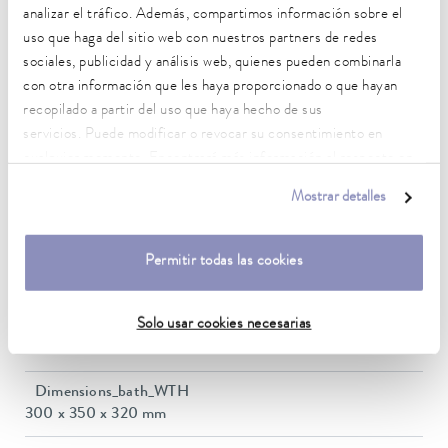
Rango de temperatura de funcionamiento
analizar el tráfico. Además, compartimos información sobre el
-30 ... 200 °C
uso que haga del sitio web con nuestros partners de redes
sociales, publicidad y análisis web, quienes pueden combinarla
Temperatura ambiente
con otra información que les haya proporcionado o que hayan
5 ... 40 °C
recopilado a partir del uso que haya hecho de sus
Estabilidad de temperatura
servicios. Puede modificar o revocar su consentimiento en
0,01 ± K
cualquier momento. Encontrará más información al respecto en
nuestra
política de privacidad
.
Heating_range
Mostrar detalles
1.4 ... 2.0 kW
Permitir todas las cookies
Consumo eléctrico máx.
2 kW
Solo usar cookies necesarias
Consumo de corriente
16 A
Dimensions_bath_WTH
300 x 350 x 320 mm