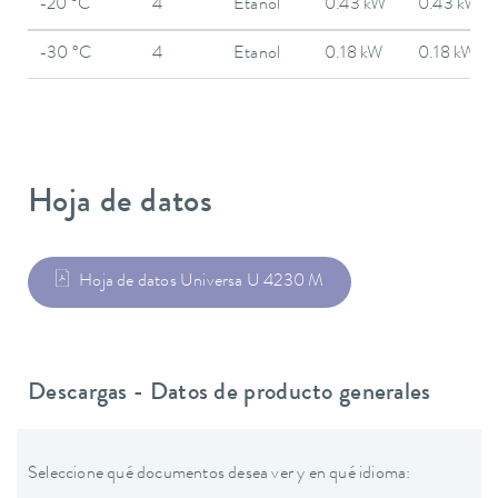
-20 °C
4
Etanol
0.43 kW
0.43 kW
-30 °C
4
Etanol
0.18 kW
0.18 kW
Hoja de datos
Hoja de datos Universa U 4230 M
Descargas - Datos de producto generales
Seleccione qué documentos desea ver y en qué idioma: