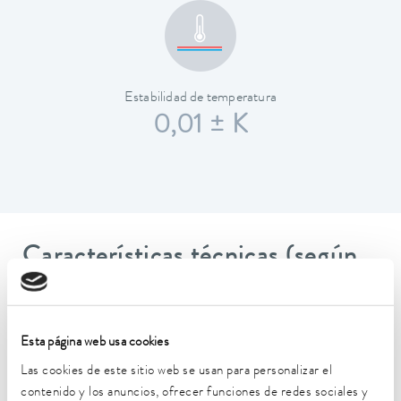
Estabilidad de temperatura
0,01 ± K
Características técnicas (según
DIN 12876)
Esta página web usa cookies
Rango de temperatura de trabajo
-30 ... 200 °C
Las cookies de este sitio web se usan para personalizar el
contenido y los anuncios, ofrecer funciones de redes sociales y