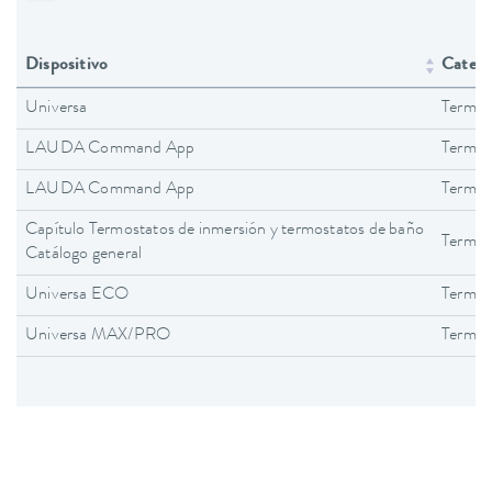
Dispositivo
Catego
Universa
Termos
LAUDA Command App
Termos
LAUDA Command App
Termos
Capítulo Termostatos de inmersión y termostatos de baño
Termos
Catálogo general
Universa ECO
Termos
Universa MAX/PRO
Termos