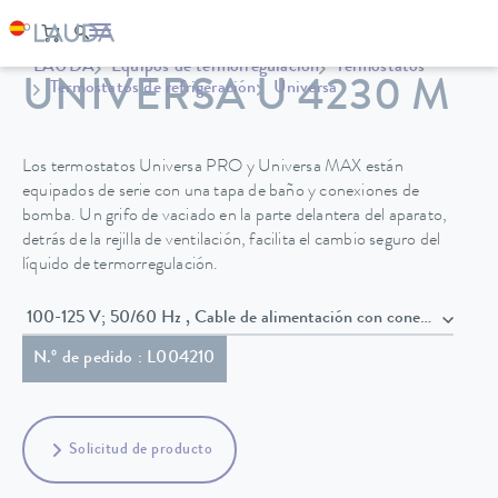
LAUDA
Equipos de termorregulación
Termostatos
UNIVERSA U 4230 M
Termostatos de refrigeración
Universa
Los termostatos Universa PRO y Universa MAX están
equipados de serie con una tapa de baño y conexiones de
bomba. Un grifo de vaciado en la parte delantera del aparato,
detrás de la rejilla de ventilación, facilita el cambio seguro del
líquido de termorregulación.
100-125 V; 50/60 Hz , Cable de alimentación con conector
N.º de pedido : L004210
Solicitud de producto