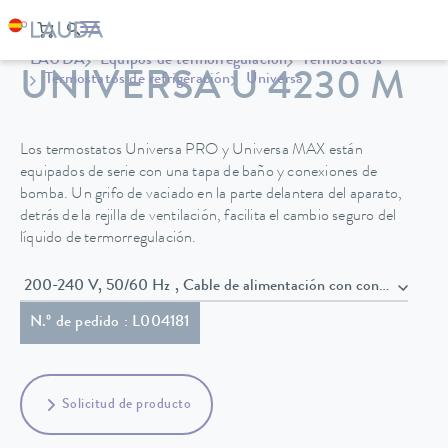
LAUDA
Equipos de termorregulación
Termostatos
UNIVERSA U 4230 M
Termostatos de refrigeración
Universa
Los termostatos Universa PRO y Universa MAX están
equipados de serie con una tapa de baño y conexiones de
bomba. Un grifo de vaciado en la parte delantera del aparato,
detrás de la rejilla de ventilación, facilita el cambio seguro del
líquido de termorregulación.
200-240 V, 50/60 Hz , Cable de alimentación con conect
N.º de pedido : L004181
Solicitud de producto