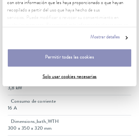
Rango de temperatura de funcionamiento
con otra información que les haya proporcionado o que hayan
-30 ... 200 °C
recopilado a partir del uso que haya hecho de sus
servicios. Puede modificar o revocar su consentimiento en
Temperatura ambiente
cualquier momento. Encontrará más información al respecto en
5 ... 40 °C
nuestra
política de privacidad
.
Mostrar detalles
Estabilidad de temperatura
0,01 ± K
Permitir todas las cookies
Heating_range
2.8 ... 3.7 kW
Solo usar cookies necesarias
Consumo eléctrico máx.
3,8 kW
Consumo de corriente
16 A
Dimensions_bath_WTH
300 x 350 x 320 mm