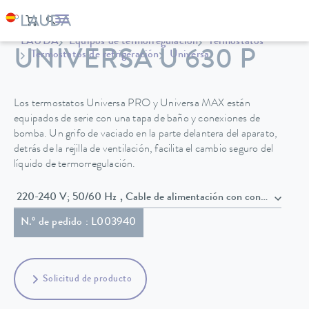
LAUDA
Equipos de termorregulación
Termostatos
UNIVERSA U 630 P
Termostatos de refrigeración
Universa
Los termostatos Universa PRO y Universa MAX están
equipados de serie con una tapa de baño y conexiones de
bomba. Un grifo de vaciado en la parte delantera del aparato,
detrás de la rejilla de ventilación, facilita el cambio seguro del
líquido de termorregulación.
220-240 V; 50/60 Hz , Cable de alimentación con conecto
N.º de pedido : L003940
Solicitud de producto