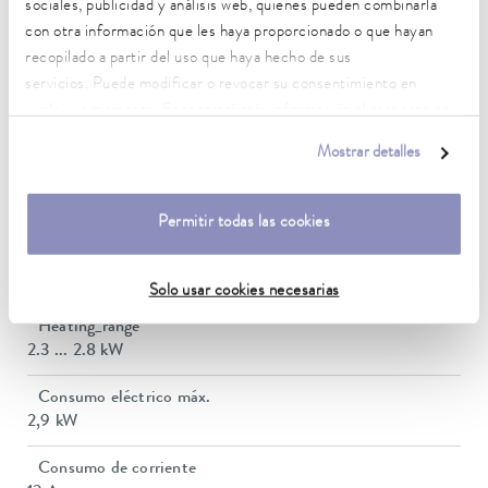
sociales, publicidad y análisis web, quienes pueden combinarla
con otra información que les haya proporcionado o que hayan
Rango de temperatura de trabajo
recopilado a partir del uso que haya hecho de sus
-30 ... 200 °C
servicios. Puede modificar o revocar su consentimiento en
cualquier momento. Encontrará más información al respecto en
Rango de temperatura de funcionamiento
nuestra
política de privacidad
.
-30 ... 200 °C
Mostrar detalles
Temperatura ambiente
5 ... 40 °C
Permitir todas las cookies
Estabilidad de temperatura
0,02 ± K
Solo usar cookies necesarias
Heating_range
2.3 ... 2.8 kW
Consumo eléctrico máx.
2,9 kW
Consumo de corriente