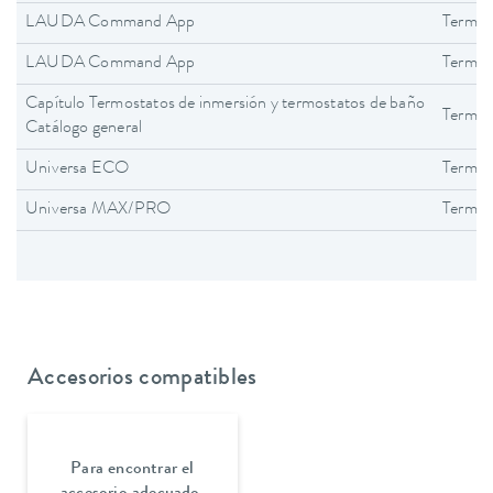
LAUDA Command App
Termos
LAUDA Command App
Termos
Capítulo Termostatos de inmersión y termostatos de baño
Termos
Catálogo general
Universa ECO
Termos
Universa MAX/PRO
Termos
Accesorios compatibles
Para encontrar el