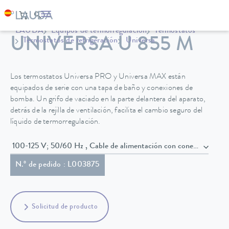
LAUDA
Equipos de termorregulación
Termostatos
UNIVERSA U 855 M
Termostatos de refrigeración
Universa
Los termostatos Universa PRO y Universa MAX están
equipados de serie con una tapa de baño y conexiones de
bomba. Un grifo de vaciado en la parte delantera del aparato,
detrás de la rejilla de ventilación, facilita el cambio seguro del
líquido de termorregulación.
100-125 V; 50/60 Hz , Cable de alimentación con conector
N.º de pedido : L003875
Solicitud de producto