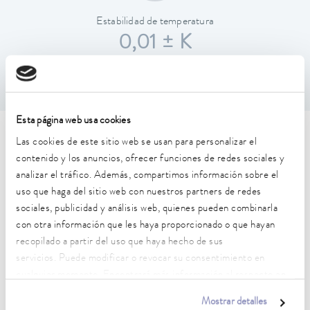
Estabilidad de temperatura
0,01 ± K
Esta página web usa cookies
Características técnicas (según
Las cookies de este sitio web se usan para personalizar el
contenido y los anuncios, ofrecer funciones de redes sociales y
DIN 12876)
analizar el tráfico. Además, compartimos información sobre el
uso que haga del sitio web con nuestros partners de redes
sociales, publicidad y análisis web, quienes pueden combinarla
Rango de temperatura de trabajo
con otra información que les haya proporcionado o que hayan
-55 ... 200 °C
recopilado a partir del uso que haya hecho de sus
Rango de temperatura de funcionamiento
servicios. Puede modificar o revocar su consentimiento en
-55 ... 200 °C
cualquier momento. Encontrará más información al respecto en
nuestra
política de privacidad
.
Mostrar detalles
Temperatura ambiente