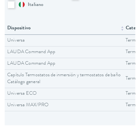
Italiano
Dispositivo
Catego
Universa
Termos
LAUDA Command App
Termos
LAUDA Command App
Termos
Capítulo Termostatos de inmersión y termostatos de baño
Termos
Catálogo general
Universa ECO
Termos
Universa MAX/PRO
Termos