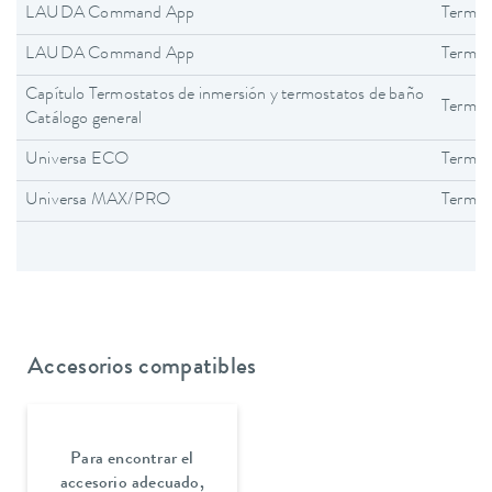
LAUDA Command App
Termos
LAUDA Command App
Termos
Capítulo Termostatos de inmersión y termostatos de baño
Termos
Catálogo general
Universa ECO
Termos
Universa MAX/PRO
Termos
Accesorios compatibles
Para encontrar el
accesorio adecuado,