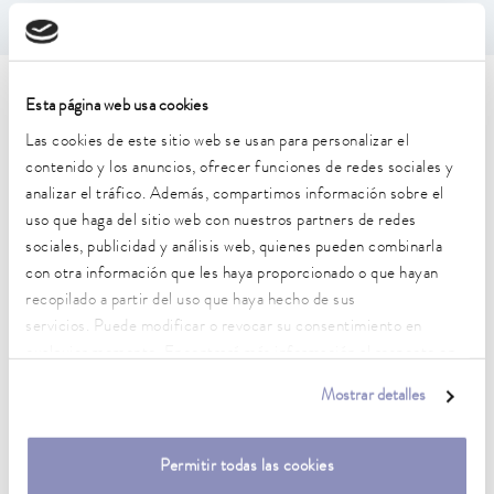
Características técnicas (según
Esta página web usa cookies
Las cookies de este sitio web se usan para personalizar el
DIN 12876)
contenido y los anuncios, ofrecer funciones de redes sociales y
analizar el tráfico. Además, compartimos información sobre el
Rango de temperatura de trabajo
uso que haga del sitio web con nuestros partners de redes
-45 ... 200 °C
sociales, publicidad y análisis web, quienes pueden combinarla
con otra información que les haya proporcionado o que hayan
Rango de temperatura de funcionamiento
recopilado a partir del uso que haya hecho de sus
-45 ... 200 °C
servicios. Puede modificar o revocar su consentimiento en
cualquier momento. Encontrará más información al respecto en
Temperatura ambiente
nuestra
política de privacidad
.
5 ... 40 °C
Mostrar detalles
Estabilidad de temperatura
0,01 ± K
Permitir todas las cookies