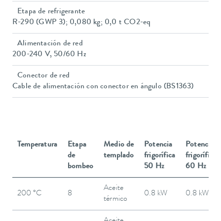
Etapa de refrigerante
R-290 (GWP 3); 0,080 kg; 0,0 t CO2-eq
Alimentación de red
200-240 V, 50/60 Hz
Conector de red
Cable de alimentación con conector en ángulo (BS1363)
Temperatura
Etapa
Medio de
Potencia
Potencia
de
templado
frigorífica
frigorífica
bombeo
50 Hz
60 Hz
Aceite
200 °C
8
0.8 kW
0.8 kW
térmico