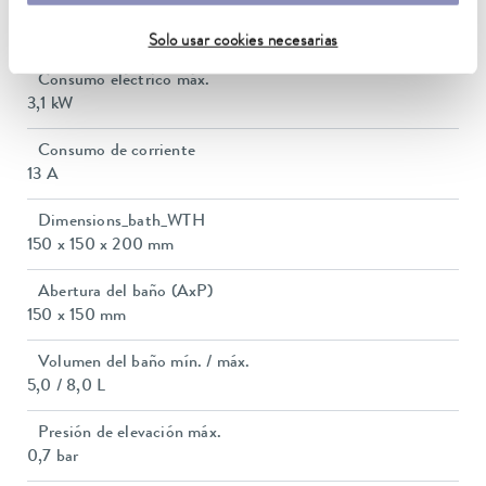
Heating_range
2.6 ... 3.1 kW
Solo usar cookies necesarias
Consumo eléctrico máx.
3,1 kW
Consumo de corriente
13 A
Dimensions_bath_WTH
150 x 150 x 200 mm
Abertura del baño (AxP)
150 x 150 mm
Volumen del baño mín. / máx.
5,0 / 8,0 L
Presión de elevación máx.
0,7 bar