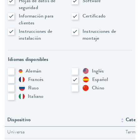
Hojas de datos de
Software
seguridad
Información para
Certificado
clientes
Instrucciones de
Instrucciones de
instalación
montaje
Idiomas disponibles
Alemán
Inglés
Francés
Español
Ruso
Chino
Italiano
Dispositivo
Catego
Universa
Termos