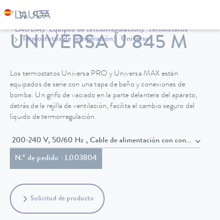
LAUDA
Equipos de termorregulación
Termostatos
UNIVERSA U 845 M
Termostatos de refrigeración
Universa
Los termostatos Universa PRO y Universa MAX están
equipados de serie con una tapa de baño y conexiones de
bomba. Un grifo de vaciado en la parte delantera del aparato,
detrás de la rejilla de ventilación, facilita el cambio seguro del
líquido de termorregulación.
200-240 V, 50/60 Hz , Cable de alimentación con conecto
N.º de pedido : L003804
Solicitud de producto