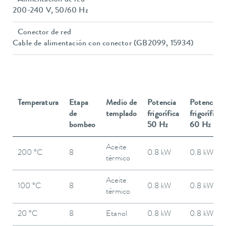
200-240 V, 50/60 Hz
Conector de red
Cable de alimentación con conector (GB2099, 15934)
Temperatura
Etapa
Medio de
Potencia
Potencia
de
templado
frigorífica
frigorífica
bombeo
50 Hz
60 Hz
Aceite
200 °C
8
0.8 kW
0.8 kW
térmico
Aceite
100 °C
8
0.8 kW
0.8 kW
térmico
20 °C
8
Etanol
0.8 kW
0.8 kW