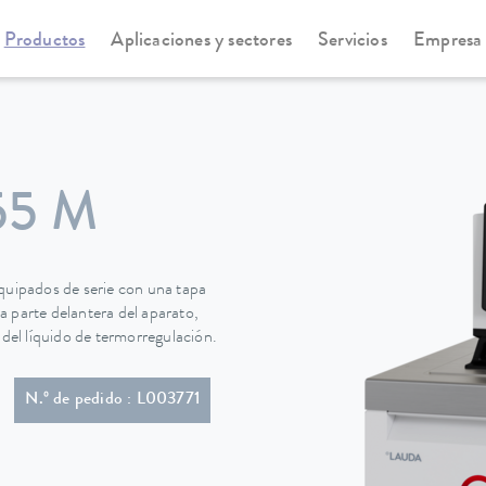
Productos
Aplicaciones y sectores
Servicios
Empresa
statos de refrigeración
Universa
55 M
uipados de serie con una tapa
 parte delantera del aparato,
ro del líquido de termorregulación.
ción con conector (NEMA 6-20P)
N.º de pedido : L003771