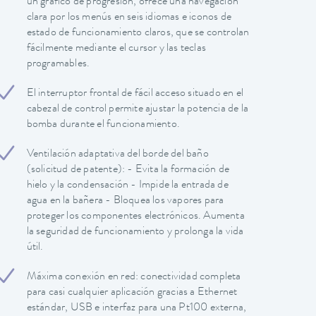
un gráfico de progresión, ofrece una navegación
clara por los menús en seis idiomas e iconos de
estado de funcionamiento claros, que se controlan
fácilmente mediante el cursor y las teclas
programables.
El interruptor frontal de fácil acceso situado en el
cabezal de control permite ajustar la potencia de la
bomba durante el funcionamiento.
Ventilación adaptativa del borde del baño
(solicitud de patente): - Evita la formación de
hielo y la condensación - Impide la entrada de
agua en la bañera - Bloquea los vapores para
proteger los componentes electrónicos. Aumenta
la seguridad de funcionamiento y prolonga la vida
útil.
Máxima conexión en red: conectividad completa
para casi cualquier aplicación gracias a Ethernet
estándar, USB e interfaz para una Pt100 externa,