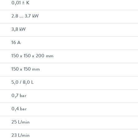
0,01 ± K
2.8 ... 3.7 kW
3,8 kW
16 A
150 x 150 x 200 mm
150 x 150 mm
5,0 / 8,0 L
0,7 bar
0,4 bar
25 L/min
23 L/min