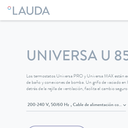
LAUDA
Equipos de termorregulación
Termostatos
Termo
UNIVERSA U 8
Los termostatos Universa PRO y Universa MAX están eq
de baño y conexiones de bomba. Un grifo de vaciado en la
detrás de la rejilla de ventilación, facilita el cambio segu
200-240 V, 50/60 Hz , Cable de alimenta