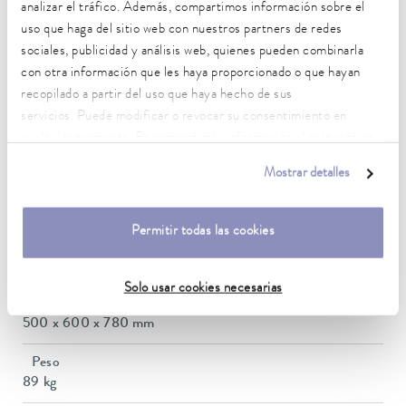
analizar el tráfico. Además, compartimos información sobre el
Potencia calorífica máx.
2,95 kW
uso que haga del sitio web con nuestros partners de redes
sociales, publicidad y análisis web, quienes pueden combinarla
Consumo eléctrico máx.
con otra información que les haya proporcionado o que hayan
3 kW
recopilado a partir del uso que haya hecho de sus
servicios. Puede modificar o revocar su consentimiento en
Consumo de corriente
cualquier momento. Encontrará más información al respecto en
13 A
nuestra
política de privacidad
.
Mostrar detalles
Dimensions_bath_WTH
300 x 290 x 200 mm
Permitir todas las cookies
Volumen del baño mín. / máx.
12,5 / 21,0 L
Solo usar cookies necesarias
Dimensiones (an x pr x al)
500 x 600 x 780 mm
Peso
89 kg