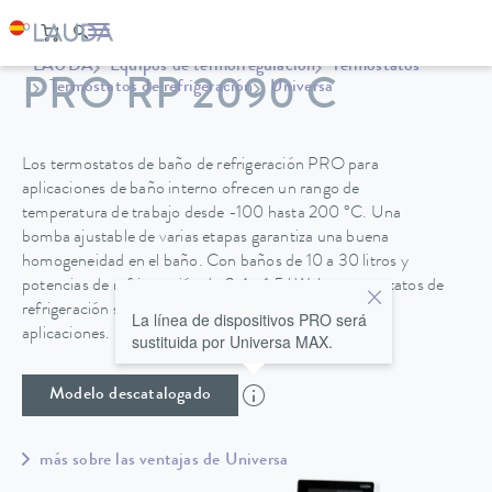
LAUDA
Equipos de termorregulación
Termostatos
PRO RP 2090 C
Termostatos de refrigeración
Universa
Los termostatos de baño de refrigeración PRO para
aplicaciones de baño interno ofrecen un rango de
temperatura de trabajo desde -100 hasta 200 °C. Una
bomba ajustable de varias etapas garantiza una buena
homogeneidad en el baño. Con baños de 10 a 30 litros y
potencias de refrigeración de 0,4 a 1,5 kW, los termostatos de
refrigeración son adecuados para una amplia gama de
La línea de dispositivos PRO será
aplicaciones.
sustituida por Universa MAX.
Modelo descatalogado
más sobre las ventajas de Universa