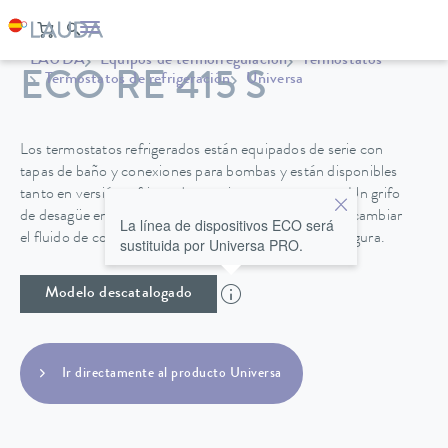
LAUDA
Equipos de termorregulación
Termostatos
ECO RE 415 S
Termostatos de refrigeración
Universa
Los termostatos refrigerados están equipados de serie con
tapas de baño y conexiones para bombas y están disponibles
tanto en versión refrigerada por aire como por agua. Un grifo
de desagüe en la parte posterior de la unidad permite cambiar
La línea de dispositivos ECO será
el fluido de control de temperatura de forma fácil y segura.
sustituida por Universa PRO.
Modelo descatalogado
Ir directamente al producto Universa