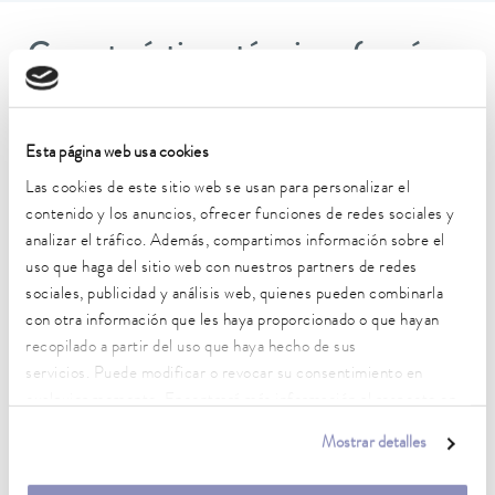
Características técnicas (según
DIN 12876)
Esta página web usa cookies
Rango de temperatura de trabajo
Las cookies de este sitio web se usan para personalizar el
-15 ... 200 °C
contenido y los anuncios, ofrecer funciones de redes sociales y
Temperatura ambiente
analizar el tráfico. Además, compartimos información sobre el
5 ... 40 °C
uso que haga del sitio web con nuestros partners de redes
sociales, publicidad y análisis web, quienes pueden combinarla
Estabilidad de temperatura
con otra información que les haya proporcionado o que hayan
0.02 ± K
recopilado a partir del uso que haya hecho de sus
servicios. Puede modificar o revocar su consentimiento en
Potencia calorífica máx.
cualquier momento. Encontrará más información al respecto en
2 kW
nuestra
política de privacidad
.
Mostrar detalles
Consumo eléctrico máx.
2.2 kW