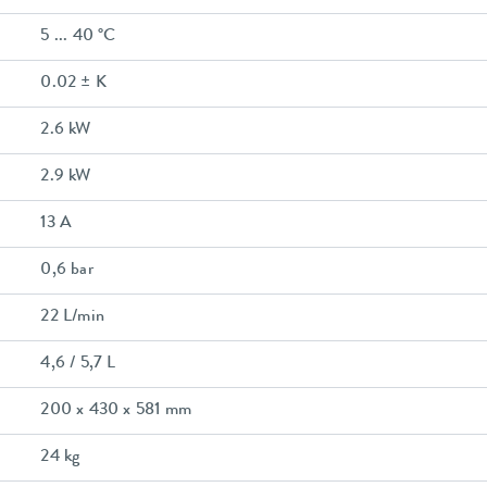
5 ... 40 °C
0.02 ± K
2.6 kW
2.9 kW
13 A
0,6 bar
22 L/min
4,6 / 5,7 L
200 x 430 x 581 mm
24 kg