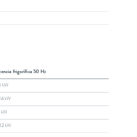
encia frigorífica 50 Hz
3 kW
24 kW
1 kW
02 kW