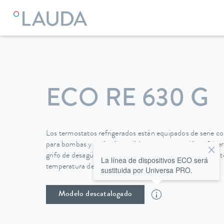
LAUDA
Equipos de termorregulación
Termostatos
Termo
ECO RE 630 G
Los termostatos refrigerados están equipados de serie c
para bombas y están disponibles tanto en versión refrig
grifo de desagüe en la parte posterior de la unidad permit
La línea de dispositivos ECO será
temperatura de forma fácil y segura.
sustituida por Universa PRO.
Modelo descatalogado