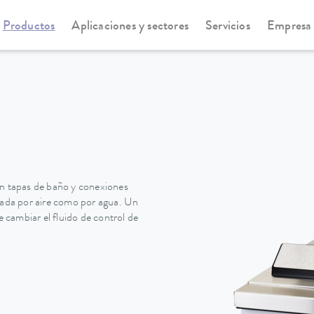
Productos
Aplicaciones y sectores
Servicios
Empresa
statos de refrigeración
Universa
on tapas de baño y conexiones
erada por aire como por agua. Un
e cambiar el fluido de control de